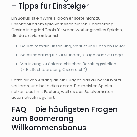
– Tipps für Einsteiger
Ein Bonus ist ein Anreiz, doch er sollte nicht zu
unkontrolliertem Spielverhalten führen. Boomerang
Casino integriert Tools für verantwortungsvolles Spielen,
die du aktivieren kannst:
Selbstlimits für Einzahlung, Verlust und Session‑Dauer
Selbstsperrung für 24 Stunden, 7 Tage oder 30 Tage
Verlinkung zu österreichischen Beratungsstellen
(z. B. „Suchtberatung Österreich“)
Setze dir von Anfang an ein Budget, das du bereit bist zu
verlieren, und halte dich daran. Die meisten Spieler
nutzen das Limit‑Feature, weil es das Spielverhalten
automatisch reguliert.
FAQ – Die häufigsten Fragen
zum Boomerang
Willkommensbonus