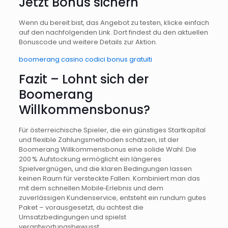
Jetzt Bonus sichern
Wenn du bereit bist, das Angebot zu testen, klicke einfach
auf den nachfolgenden Link. Dort findest du den aktuellen
Bonuscode und weitere Details zur Aktion.
boomerang casino codici bonus gratuiti
Fazit – Lohnt sich der
Boomerang
Willkommensbonus?
Für österreichische Spieler, die ein günstiges Startkapital
und flexible Zahlungsmethoden schätzen, ist der
Boomerang Willkommensbonus eine solide Wahl. Die
200 % Aufstockung ermöglicht ein längeres
Spielvergnügen, und die klaren Bedingungen lassen
keinen Raum für versteckte Fallen. Kombiniert man das
mit dem schnellen Mobile‑Erlebnis und dem
zuverlässigen Kundenservice, entsteht ein rundum gutes
Paket – vorausgesetzt, du achtest die
Umsatzbedingungen und spielst
verantwortungsbewusst.