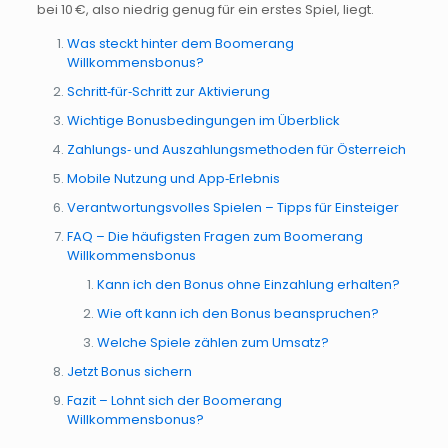
bei 10 €, also niedrig genug für ein erstes Spiel, liegt.
Was steckt hinter dem Boomerang
Willkommensbonus?
Schritt‑für‑Schritt zur Aktivierung
Wichtige Bonusbedingungen im Überblick
Zahlungs‑ und Auszahlungsmethoden für Österreich
Mobile Nutzung und App‑Erlebnis
Verantwortungsvolles Spielen – Tipps für Einsteiger
FAQ – Die häufigsten Fragen zum Boomerang
Willkommensbonus
Kann ich den Bonus ohne Einzahlung erhalten?
Wie oft kann ich den Bonus beanspruchen?
Welche Spiele zählen zum Umsatz?
Jetzt Bonus sichern
Fazit – Lohnt sich der Boomerang
Willkommensbonus?