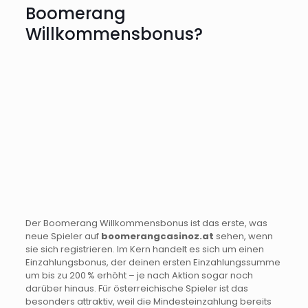
Boomerang
Willkommensbonus?
Der Boomerang Willkommensbonus ist das erste, was
neue Spieler auf
boomerangcasinoz.at
sehen, wenn
sie sich registrieren. Im Kern handelt es sich um einen
Einzahlungsbonus, der deinen ersten Einzahlungssumme
um bis zu 200 % erhöht – je nach Aktion sogar noch
darüber hinaus. Für österreichische Spieler ist das
besonders attraktiv, weil die Mindesteinzahlung bereits