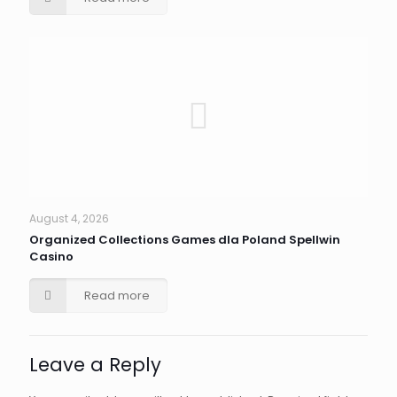
August 4, 2026
Organized Collections Games dla Poland Spellwin
Casino
Read more
Leave a Reply