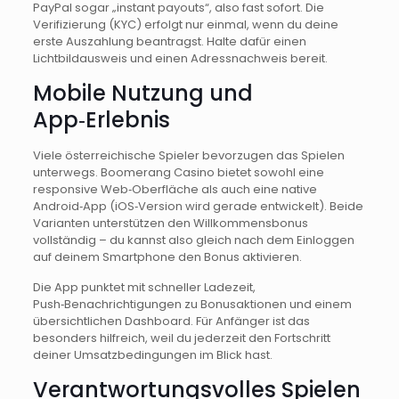
PayPal sogar „instant payouts“, also fast sofort. Die
Verifizierung (KYC) erfolgt nur einmal, wenn du deine
erste Auszahlung beantragst. Halte dafür einen
Lichtbildausweis und einen Adressnachweis bereit.
Mobile Nutzung und
App‑Erlebnis
Viele österreichische Spieler bevorzugen das Spielen
unterwegs. Boomerang Casino bietet sowohl eine
responsive Web‑Oberfläche als auch eine native
Android‑App (iOS‑Version wird gerade entwickelt). Beide
Varianten unterstützen den Willkommensbonus
vollständig – du kannst also gleich nach dem Einloggen
auf deinem Smartphone den Bonus aktivieren.
Die App punktet mit schneller Ladezeit,
Push‑Benachrichtigungen zu Bonusaktionen und einem
übersichtlichen Dashboard. Für Anfänger ist das
besonders hilfreich, weil du jederzeit den Fortschritt
deiner Umsatzbedingungen im Blick hast.
Verantwortungsvolles Spielen