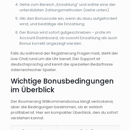
Gehe zum Bereich „Einzahlung“ und wähle eine der
unterstützten Zahlungsmethoden (siehe unten).
Gib den Bonuscode ein, wenn du dazu aufgefordert
wirst, und bestätige die Einzahlung.
Der Bonus wird sofort gutgeschrieben – prüfe im
Account‑Dashboard, ob sowohl Einzahlung als auch
Bonus korrekt angezeigt werden.
Falls du während der Registrierung Fragen hast, steht der
Live‑Chat rund um die Uhr bereit. Der Support ist
deutschsprachig und kennt die speziellen Bedürfnisse
österreichischer Spieler.
Wichtige Bonusbedingungen
im Überblick
Der Boomerang Willkommensbonus klingt verlockend,
aber die Bedingungen bestimmen, ob er wirklich
profitabel ist. Hier ein kompakter Überblick, den du sofort
verstehen kannst.