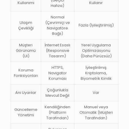
(Geçici
Kullanımı
Kullanır
Hafıza)
Normal
Ulaşım
(Çevrimiçi ve
Fazla (İyileştirilmiş)
Çevikliği
Navigatöre
Bağlı)
Müşteri
İnternet Esaslı
Yerel Uygulama
Görünümü
(Responsive
Optimizasyonu
(UI)
Tasarım)
(Daha Pürüzsüz)
HTTPS,
İyileştirilmiş
Koruma
Navigator
Kriptolama,
Fonksiyonları
Koruması
Biyometrik Kimlik
Çoğunlukla
Ani Uyarılar
Var
Mevcut Değil
Kendiliğinden
Manuel veya
Güncelleme
(Platform
Otomatik (Müşteri
Yönetimi
Tarafından)
Tarafından)