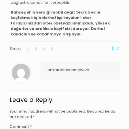
bağlantı alternatifleri verecektir.
Bahsegel’in verdiği mobil aygıt tecrübesini
keşfetmek için derhal işe koyulun! İster
tarayıcınızdan ister özel yazılımınızdan, yüksek
değerler ve aralıksız keyif sizi duruyor. Derhal
kaydolun ve kazanmaya başlayın!
Share
0
sankofaafricannetwork
Leave a Reply
Your email address will not be published.
Required fields
are marked
*
Comment
*