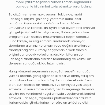
mobil yazılım teşvikleri zaman zaman sağlanabilir;
bu nedenle bildirimleri takip etmekte yarar bulunur.
Bu çözümleme ve mukayesenin takibinde, mobil
Bahsegel erişimi için hangi yöntemin daha ideal
olduğuna ilişkin kesin bir düşünce kazandığınızı
umuyoruz. Hız, rahatlık, ani uyarılar ve biyometrik emniyet
gibi gelişmiş özellikler istiyorsanız, Bahsegel’in native
programı sizin adınıza mükemmel bir seçim olacaktır.
Buna karşılık, ek uygulama bulundurmak istemiyor,
depolama alanınızı korumayı veya değişik aygıtlardan
rahatça bağlantı kurmayı seçiyorsanız, web tarayıcı
erişimi daha çevik ve kullanışlıdır. Her iki tarzın de
Bahsegel tarafından dikkatle tasarlandığı ve kaliteli bir
deneyim sunduğu akılda tutulmalıdır.
Hangi yöntemi seçerseniz seçin, Bahsegel’in sunduğu
yüksek oranlar, geniş eğlence skalası ve emniyetli işlem
olanaklarından tam olarak faydalanabileceksiniz. Esas
olan, sizin adınıza en rahat, hızlı ve emniyetli yolu tespit
etmektir. En mükemmel metot, her iki seçeneği de kendi
aygıtınızda ve internet koşullarınızda uygulayarak kontrol
etmektir. Bahsegel, taşınabilir platformlardaki aralıksız
ilerlemesiyle iştirakçilerine her süre en aktüel ve etkin