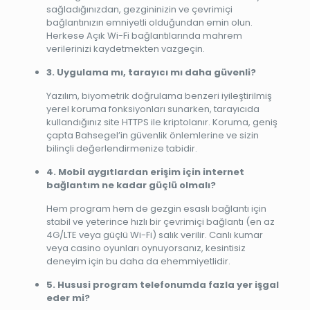
sağladığınızdan, gezgininizin ve çevrimiçi
bağlantınızın emniyetli olduğundan emin olun.
Herkese Açık Wi-Fi bağlantılarında mahrem
verilerinizi kaydetmekten vazgeçin.
3. Uygulama mı, tarayıcı mı daha güvenli?
Yazılım, biyometrik doğrulama benzeri iyileştirilmiş
yerel koruma fonksiyonları sunarken, tarayıcıda
kullandığınız site HTTPS ile kriptolanır. Koruma, geniş
çapta Bahsegel’in güvenlik önlemlerine ve sizin
bilinçli değerlendirmenize tabidir.
4. Mobil aygıtlardan erişim için internet
bağlantım ne kadar güçlü olmalı?
Hem program hem de gezgin esaslı bağlantı için
stabil ve yeterince hızlı bir çevrimiçi bağlantı (en az
4G/LTE veya güçlü Wi-Fi) salık verilir. Canlı kumar
veya casino oyunları oynuyorsanız, kesintisiz
deneyim için bu daha da ehemmiyetlidir.
5. Hususi program telefonumda fazla yer işgal
eder mi?