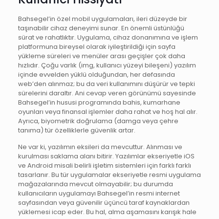
Bahsegel’in özel mobil uygulamaları, ileri düzeyde bir
taşınabilir cihaz deneyimi sunar. En önemli üstünlüğü
sürat ve rahatlıktır. Uygulama, cihaz donanımına ve işlem
platformuna bireysel olarak iyileştirildiği için sayfa
yükleme süreleri ve menüler arası geçişler çok daha
hızlıdır. Çoğu varlık (img, kullanıcı yüzeyi bileşeni) yazılım
içinde evvelden yüklü olduğundan, her defasında
web’den alınmaz; bu da veri kullanımını düşürür ve tepki
sürelerini daraltır. Ani cevap veren görünümü sayesinde
Bahsegel’in hususi programında bahis, kumarhane
oyunları veya finansal işlemler daha rahat ve hoş hal alır.
Ayrıca, biyometrik doğrulama (damga veya çehre
tanıma) tür özelliklerle güvenlik artar.
Ne var ki, yazılımın eksileri da mevcuttur. Alınması ve
kurulması saklama alanı bitirir. Yazılımlar ekseriyetle iOS
ve Android misali belirli işletim sistemleri için farklı farklı
tasarlanır. Bu tür uygulamalar ekseriyetle resmi uygulama
mağazalarında mevcut olmayabilir; bu durumda
kullanıcıların uygulamayı Bahsegel’in resmi internet
sayfasından veya güvenilir üçüncü taraf kaynaklardan
yüklemesi icap eder. Bu hal, alma aşamasını karışık hale