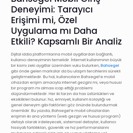
Deneyimi: Tarayıcı
Erişimi mi, Özel
Uygulama mı Daha
Etkili? Kapsamlı Bir Analiz
Dijital iddia platformlarına mobil aygıtlardan bağlantı,
kullanıcı deneyiminin temelidir. İnternet kullanımının büyük
bir kısmı zeki aygıtlar üzerinden vuku bulurken,
Bahsegel
gibi önde gelen markalar da bu ulaşım tercihlerini sürekli
geliştirmektedir. Bu hal, kullanıcıların Bahsegel’e mobil
cihazdan erişim amacıyla internet gezgini mi, veya hususi
bir program mı alması icap ettiği problemi
düşündürmektedir. Her iki tarzın da has üstünlükleri ve
eksiklikleri bulunur; hız, emniyet, kullanım kolaylığı ve
genel deneyim gibi faktörleri göz önünde bulundurmak
önemlidir. Bu yazıda, Bahsegel’e mobil cihazlardan
erişimin iki ana yöntemi (web gezgin ve hususi program)
detaylı olarak irdeleyecek, sistemsel detaylar, kullanıcı
hissiyatı farklılıkları, güvenlik ve hız performanslarını