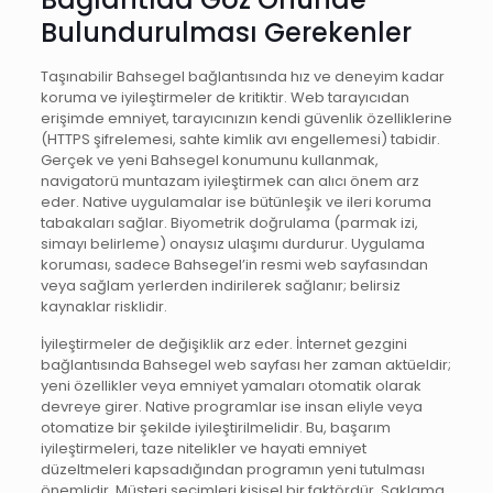
Bulundurulması Gerekenler
Taşınabilir Bahsegel bağlantısında hız ve deneyim kadar
koruma ve iyileştirmeler de kritiktir. Web tarayıcıdan
erişimde emniyet, tarayıcınızın kendi güvenlik özelliklerine
(HTTPS şifrelemesi, sahte kimlik avı engellemesi) tabidir.
Gerçek ve yeni Bahsegel konumunu kullanmak,
navigatorü muntazam iyileştirmek can alıcı önem arz
eder. Native uygulamalar ise bütünleşik ve ileri koruma
tabakaları sağlar. Biyometrik doğrulama (parmak izi,
simayı belirleme) onaysız ulaşımı durdurur. Uygulama
koruması, sadece Bahsegel’in resmi web sayfasından
veya sağlam yerlerden indirilerek sağlanır; belirsiz
kaynaklar risklidir.
İyileştirmeler de değişiklik arz eder. İnternet gezgini
bağlantısında Bahsegel web sayfası her zaman aktüeldir;
yeni özellikler veya emniyet yamaları otomatik olarak
devreye girer. Native programlar ise insan eliyle veya
otomatize bir şekilde iyileştirilmelidir. Bu, başarım
iyileştirmeleri, taze nitelikler ve hayati emniyet
düzeltmeleri kapsadığından programın yeni tutulması
önemlidir. Müşteri seçimleri kişisel bir faktördür. Saklama