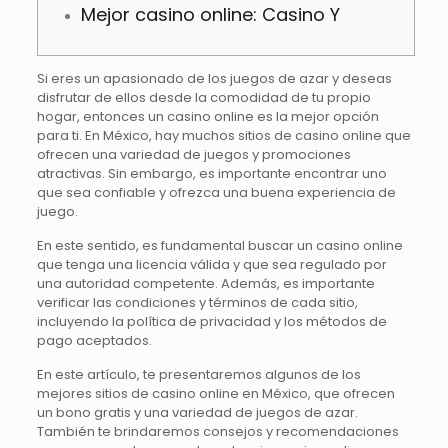
Mejor casino online: Casino Y
Si eres un apasionado de los juegos de azar y deseas
disfrutar de ellos desde la comodidad de tu propio
hogar, entonces un casino online es la mejor opción
para ti. En México, hay muchos sitios de casino online que
ofrecen una variedad de juegos y promociones
atractivas. Sin embargo, es importante encontrar uno
que sea confiable y ofrezca una buena experiencia de
juego.
En este sentido, es fundamental buscar un casino online
que tenga una licencia válida y que sea regulado por
una autoridad competente. Además, es importante
verificar las condiciones y términos de cada sitio,
incluyendo la política de privacidad y los métodos de
pago aceptados.
En este artículo, te presentaremos algunos de los
mejores sitios de casino online en México, que ofrecen
un bono gratis y una variedad de juegos de azar.
También te brindaremos consejos y recomendaciones