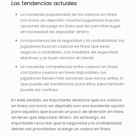
Las tendencias actuales
La creciente popularidad de los casinos en línea
con bono sin depósito: muchos jugadores buscan
opciones de juego en línea que les permitan jugar
sin necesidad de depositar dinero.
La importancia de la seguridad y la confiabilidad: los
jugadores buscan casinos en línea que sean
seguros y confiables, con medidas de seguridad
efectivas y un buen servicio al cliente.
La creciente competencia entre casinos en línea:
con tantos casinos en línea disponibles, los
jugadores tienen más opciones que nunca antes, lo
que puede ser beneficioso para ellos, pero también
puede ser confuso.
En este sentido, es importante destacar que los casinos
en línea con bono sin depósito son una excelente opción
para aquellos que buscan un poco de diversión en línea
sin tener que depositar dinero. Sin embargo, es
importante recordar que la seguridad y la confiabilidad
deben ser prioridades al elegir un casino en línea.