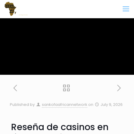
Published by
sankofaafricannetwork
on
July 9, 2026
Reseña de casinos en