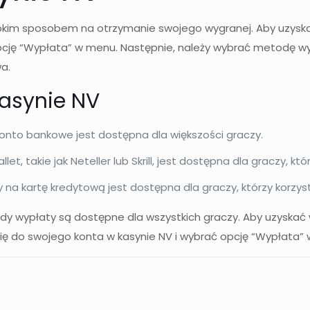
ybkim sposobem na otrzymanie swojego wygranej. Aby uzyska
cję “Wypłata” w menu. Następnie, należy wybrać metodę wypł
a.
asynie NV
onto bankowe jest dostępna dla większości graczy.
et, takie jak Neteller lub Skrill, jest dostępna dla graczy, któ
na kartę kredytową jest dostępna dla graczy, którzy korzyst
y wypłaty są dostępne dla wszystkich graczy. Aby uzyskać 
ę do swojego konta w kasynie NV i wybrać opcję “Wypłata”