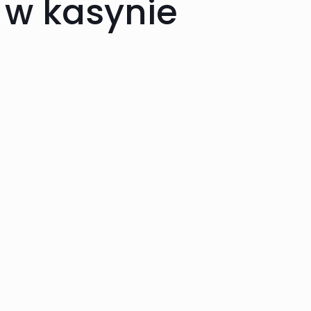
 w kasynie