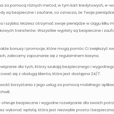
a pomocą różnych metod, w tym kart kredytowych, e-walletów,
y są bezpieczne i zaufane, co oznacza, że Twoje pieniądz
a i szybka. Możesz otrzymać swoje pieniądze w ciągu kilku m
kowych transferów. Wszystkie wypłaty są bezpieczne i zauf
także bonusy i promocje, które mogą pomóc Ci zwiększyć sw
jach, zalecamy zapoznanie się z regulaminem kasyna.
wiązanie dla tych, którzy szukają bezpiecznego i wygodnego 
ować się z obsługą klienta, która jest dostępna 24/7.
iwość korzystania z jego usług za pomocą mobilnego aplikac
hwili.
óre oferuje bezpieczne i wygodne rozwiązanie dla swoich pot
isz wykonać wpłatę, która jest niezwykle prosta i bezpieczna