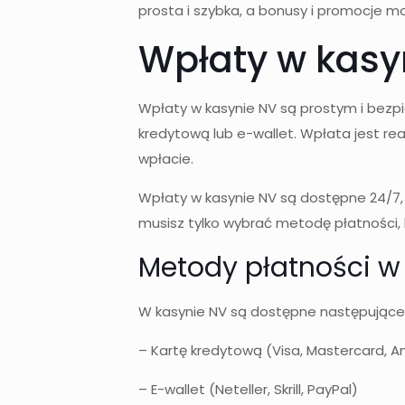
prosta i szybka, a bonusy i promocje 
Wpłaty w kasy
Wpłaty w kasynie NV są prostym i bez
kredytową lub e-wallet. Wpłata jest r
wpłacie.
Wpłaty w kasynie NV są dostępne 24/7,
musisz tylko wybrać metodę płatności, 
Metody płatności w
W kasynie NV są dostępne następujące
– Kartę kredytową (Visa, Mastercard, 
– E-wallet (Neteller, Skrill, PayPal)