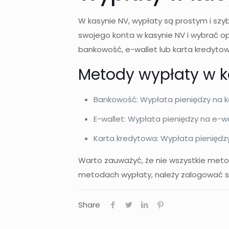
W kasynie NV, wypłaty są prostym i sz
swojego konta w kasynie NV i wybrać op
bankowość, e-wallet lub karta kredytow
Metody wypłaty w k
Bankowość: Wypłata pieniędzy na k
E-wallet: Wypłata pieniędzy na e-wall
Karta kredytowa: Wypłata pieniędzy 
Warto zauważyć, że nie wszystkie metod
metodach wypłaty, należy zalogować si
Share