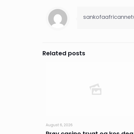
sankofaafricannet
Related posts
August 6, 2026
Prøv casino trygt og kos deg