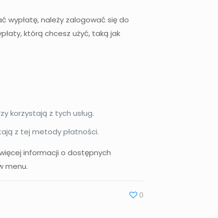
ć wypłatę, należy zalogować się do
aty, którą chcesz użyć, taką jak
rzy korzystają z tych usług.
ają z tej metody płatności.
więcej informacji o dostępnych
 w menu.
0