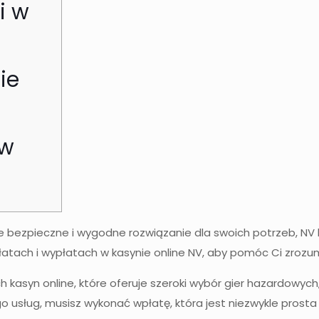
i w
ie
 w
ruje bezpieczne i wygodne rozwiązanie dla swoich potrzeb, 
atach i wypłatach w kasynie online NV, aby pomóc Ci zrozumi
h kasyn online, które oferuje szeroki wybór gier hazardowych,
go usług, musisz wykonać wpłatę, która jest niezwykle prosta