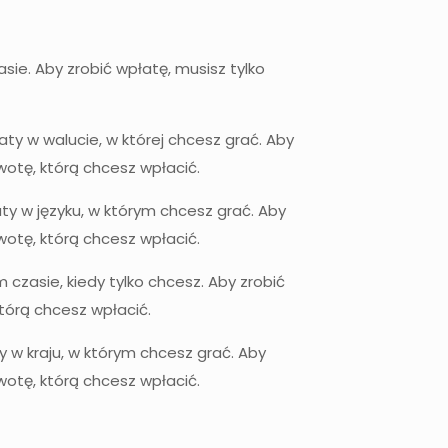
ie. Aby zrobić wpłatę, musisz tylko
y w walucie, w której chcesz grać. Aby
wotę, którą chcesz wpłacić.
y w języku, w którym chcesz grać. Aby
wotę, którą chcesz wpłacić.
zasie, kiedy tylko chcesz. Aby zrobić
tórą chcesz wpłacić.
 w kraju, w którym chcesz grać. Aby
wotę, którą chcesz wpłacić.