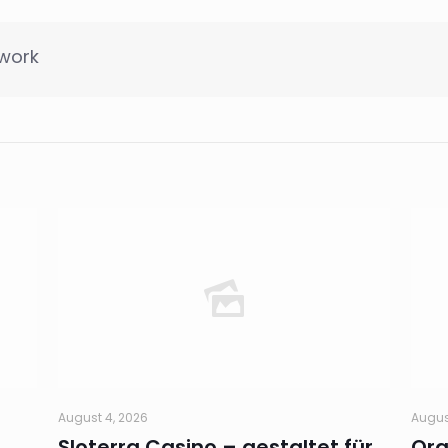
work
August 4, 2026
Augus
Sloterra Casino – gestaltet für
Org