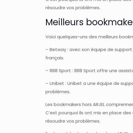
résoudre vos problèmes.
Meilleurs bookmake
Voici quelques-uns des meilleurs bookma
– Betway : avec son équipe de support c
français.
– 888 Sport : 888 Sport offre une assis
– Unibet : Unibet a une équipe de supp
problèmes.
Les bookmakers hors ARJEL comprennent 
C’est pourquoi ils ont mis en place de
résoudre vos problèmes.