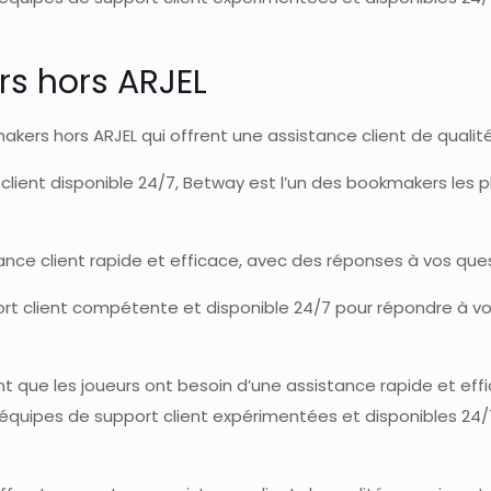
rs hors ARJEL
kers hors ARJEL qui offrent une assistance client de qualité
lient disponible 24/7, Betway est l’un des bookmakers les pl
tance client rapide et efficace, avec des réponses à vos que
ort client compétente et disponible 24/7 pour répondre à v
que les joueurs ont besoin d’une assistance rapide et effi
s équipes de support client expérimentées et disponibles 24