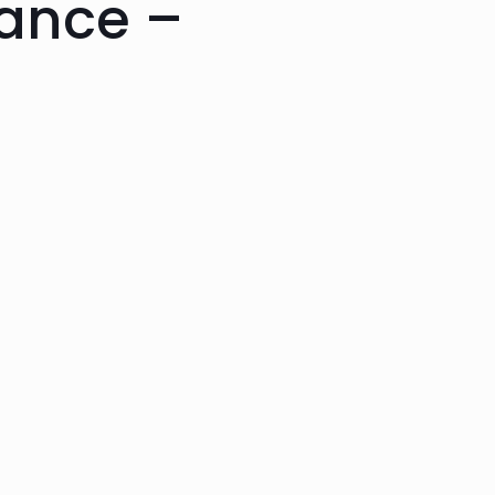
rance –