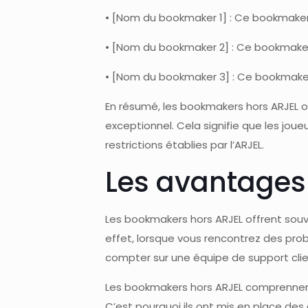
• [Nom du bookmaker 1] : Ce bookmaker o
• [Nom du bookmaker 2] : Ce bookmaker o
• [Nom du bookmaker 3] : Ce bookmaker o
En résumé, les bookmakers hors ARJEL off
exceptionnel. Cela signifie que les joue
restrictions établies par l’ARJEL.
Les avantages 
Les bookmakers hors ARJEL offrent souve
effet, lorsque vous rencontrez des prob
compter sur une équipe de support cli
Les bookmakers hors ARJEL comprennent 
C’est pourquoi ils ont mis en place de