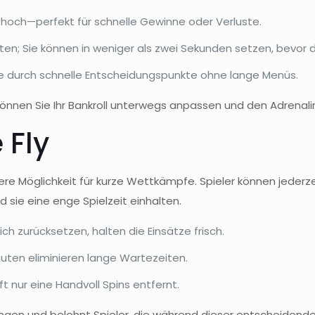
is hoch—perfekt für schnelle Gewinne oder Verluste.
; Sie können in weniger als zwei Sekunden setzen, bevor der
 durch schnelle Entscheidungspunkte ohne lange Menüs.
 können Sie Ihr Bankroll unterwegs anpassen und den Adrenali
 Fly
tere Möglichkeit für kurze Wettkämpfe. Spieler können jederz
d sie eine enge Spielzeit einhalten.
ich zurücksetzen, halten die Einsätze frisch.
uten eliminieren lange Wartezeiten.
ft nur eine Handvoll Spins entfernt.
ungen und belohnt Spieler, die während dieser entscheidende