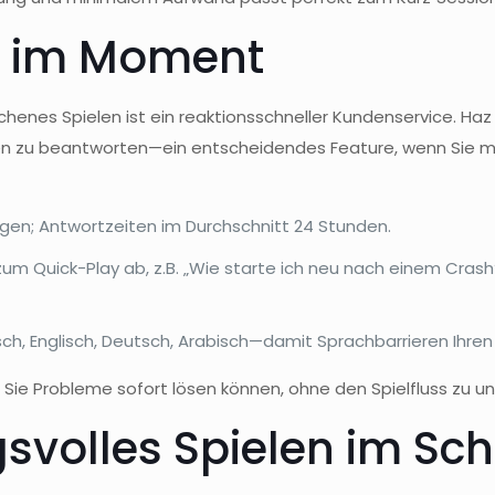
e im Moment
chenes Spielen ist ein reaktionsschneller Kundenservice. Haz 
gen zu beantworten—ein entscheidendes Feature, wenn Sie mi
ragen; Antwortzeiten im Durchschnitt 24 Stunden.
um Quick-Play ab, z.B. „Wie starte ich neu nach einem Crash?
ch, Englisch, Deutsch, Arabisch—damit Sprachbarrieren Ihren 
ie Probleme sofort lösen können, ohne den Spielfluss zu u
svolles Spielen im Sc