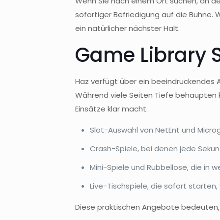
Wenn Sie nach einem Ort suchen, an dem 
sofortiger Befriedigung auf die Bühne. 
ein natürlicher nächster Halt.
Game Library 
Haz verfügt über ein beeindruckendes A
Während viele Seiten Tiefe behaupten k
Einsätze klar macht.
Slot-Auswahl von NetEnt und Microg
Crash-Spiele, bei denen jede Seku
Mini-Spiele und Rubbellose, die in w
Live-Tischspiele, die sofort starte
Diese praktischen Angebote bedeuten, da