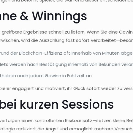
nne & Winnings
it, greifbare Ergebnisse schnell zu liefern. Wenn Sie eine Ge
erwischen, wird die Auszahlung fast sofort verarbeitet—bes
d der Blockchain-Effizienz oft innerhalb von Minuten abgew
allets werden nach Bestätigung innerhalb von Sekunden verar
uthaben nach jedem Gewinn in Echtzeit an.
ieler engagiert und motiviert, ihr Glück sofort wieder zu ver
bei kurzen Sessions
 verfolgen einen kontrollierten Risikoansatz—setzen kleine Be
tegie reduziert die Angst und ermöglicht mehrere Versuche,