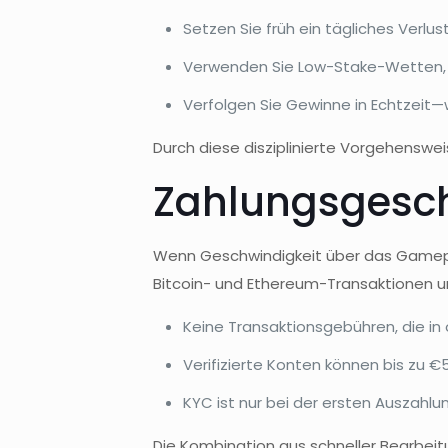
Setzen Sie früh ein tägliches Verlust
Verwenden Sie Low-Stake-Wetten, um 
Verfolgen Sie Gewinne in Echtzeit—
Durch diese disziplinierte Vorgehenswe
Zahlungsgesch
Wenn Geschwindigkeit über das Gamepla
Bitcoin- und Ethereum-Transaktionen u
Keine Transaktionsgebühren, die in 
Verifizierte Konten können bis zu 
KYC ist nur bei der ersten Auszahlu
Die Kombination aus schneller Bearbeit