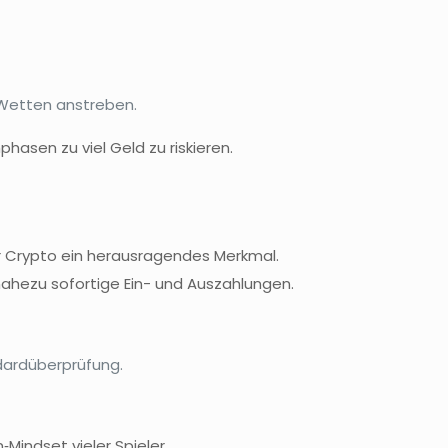
 Wetten anstreben.
asen zu viel Geld zu riskieren.
r Crypto ein herausragendes Merkmal.
ahezu sofortige Ein- und Auszahlungen.
dardüberprüfung.
indset vieler Spieler.