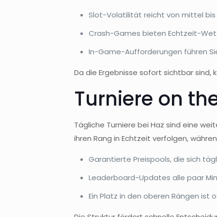
Slot-Volatilität reicht von mittel b
Crash-Games bieten Echtzeit-Wetten
In-Game-Aufforderungen führen Sie
Da die Ergebnisse sofort sichtbar sind,
Turniere on the
Tägliche Turniere bei Haz sind eine wei
ihren Rang in Echtzeit verfolgen, währen
Garantierte Preispools, die sich tägl
Leaderboard-Updates alle paar Min
Ein Platz in den oberen Rängen ist o
Die Struktur fördert schnelle Entscheid