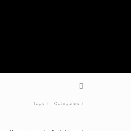
Tags
Categories