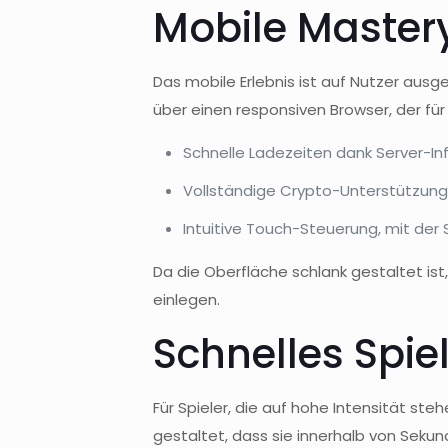
Mobile Master
Das mobile Erlebnis ist auf Nutzer ausge
über einen responsiven Browser, der für 
Schnelle Ladezeiten dank Server-Infr
Vollständige Crypto-Unterstützung
Intuitive Touch-Steuerung, mit der
Da die Oberfläche schlank gestaltet ist
einlegen.
Schnelles Spie
Für Spieler, die auf hohe Intensität st
gestaltet, dass sie innerhalb von Sekun