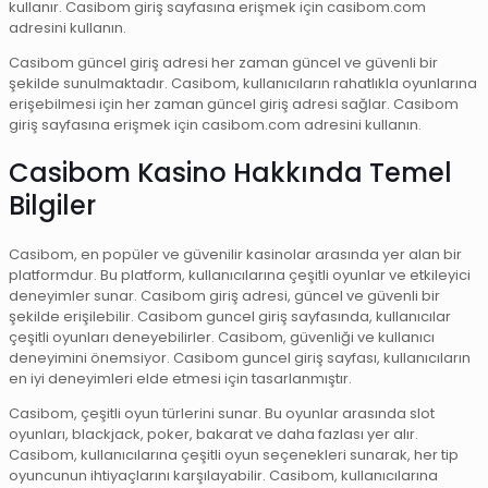
kullanır. Casibom giriş sayfasına erişmek için casibom.com
adresini kullanın.
Casibom güncel giriş adresi her zaman güncel ve güvenli bir
şekilde sunulmaktadır. Casibom, kullanıcıların rahatlıkla oyunlarına
erişebilmesi için her zaman güncel giriş adresi sağlar. Casibom
giriş sayfasına erişmek için casibom.com adresini kullanın.
Casibom Kasino Hakkında Temel
Bilgiler
Casibom, en popüler ve güvenilir kasinolar arasında yer alan bir
platformdur. Bu platform, kullanıcılarına çeşitli oyunlar ve etkileyici
deneyimler sunar. Casibom giriş adresi, güncel ve güvenli bir
şekilde erişilebilir. Casibom guncel giriş sayfasında, kullanıcılar
çeşitli oyunları deneyebilirler. Casibom, güvenliği ve kullanıcı
deneyimini önemsiyor. Casibom guncel giriş sayfası, kullanıcıların
en iyi deneyimleri elde etmesi için tasarlanmıştır.
Casibom, çeşitli oyun türlerini sunar. Bu oyunlar arasında slot
oyunları, blackjack, poker, bakarat ve daha fazlası yer alır.
Casibom, kullanıcılarına çeşitli oyun seçenekleri sunarak, her tip
oyuncunun ihtiyaçlarını karşılayabilir. Casibom, kullanıcılarına