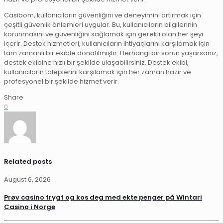
Casibom, kullanıcıların güvenliğini ve deneyimini artırmak için
çeşitli güvenlik önlemleri uygular. Bu, kullanıcıların bilgilerinin
korunmasını ve güvenliğini sağlamak için gerekli olan her şeyi
içerir. Destek hizmetleri, kullanıcıların ihtiyaçlarını karşılamak için
tam zamanlı bir ekible donatılmıştır. Herhangi bir sorun yaşarsanız,
destek ekibine hızlı bir şekilde ulaşabilirsiniz. Destek ekibi,
kullanıcıların taleplerini karşılamak için her zaman hazır ve
profesyonel bir şekilde hizmet verir.
Share
0
Related posts
August 6, 2026
Prøv casino trygt og kos deg med ekte penger på Wintari
Casino i Norge