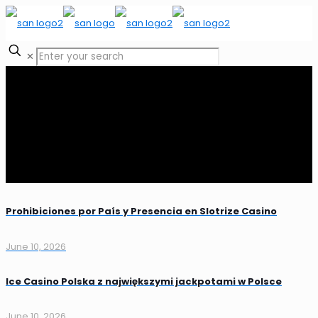
✕
Prohibiciones por País y Presencia en Slotrize Casino
June 10, 2026
Ice Casino Polska z największymi jackpotami w Polsce
June 10, 2026