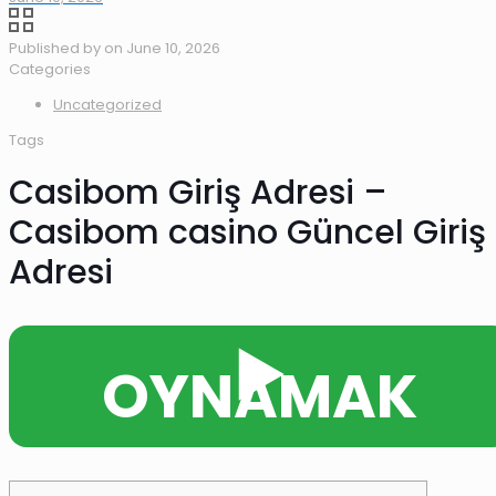
Published by
on
June 10, 2026
Categories
Uncategorized
Tags
Casibom Giriş Adresi –
Casibom casino Güncel Giriş
Adresi
▶️
OYNAMAK