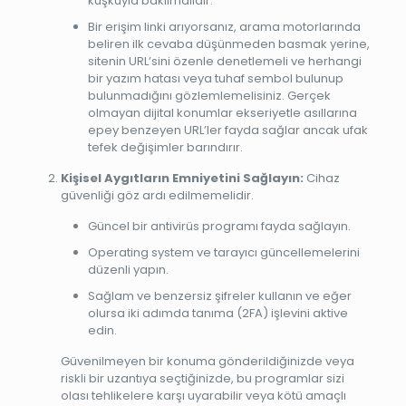
kuşkuyla bakılmalıdır.
Bir erişim linki arıyorsanız, arama motorlarında
beliren ilk cevaba düşünmeden basmak yerine,
sitenin URL’sini özenle denetlemeli ve herhangi
bir yazım hatası veya tuhaf sembol bulunup
bulunmadığını gözlemlemelisiniz. Gerçek
olmayan dijital konumlar ekseriyetle asıllarına
epey benzeyen URL’ler fayda sağlar ancak ufak
tefek değişimler barındırır.
Kişisel Aygıtların Emniyetini Sağlayın:
Cihaz
güvenliği göz ardı edilmemelidir.
Güncel bir antivirüs programı fayda sağlayın.
Operating system ve tarayıcı güncellemelerini
düzenli yapın.
Sağlam ve benzersiz şifreler kullanın ve eğer
olursa iki adımda tanıma (2FA) işlevini aktive
edin.
Güvenilmeyen bir konuma gönderildiğinizde veya
riskli bir uzantıya seçtiğinizde, bu programlar sizi
olası tehlikelere karşı uyarabilir veya kötü amaçlı