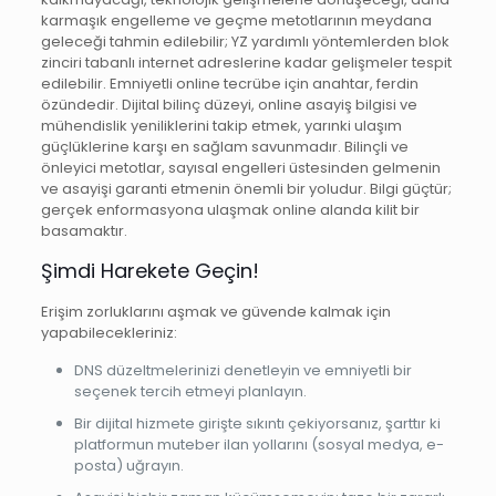
karmaşık engelleme ve geçme metotlarının meydana
geleceği tahmin edilebilir; YZ yardımlı yöntemlerden blok
zinciri tabanlı internet adreslerine kadar gelişmeler tespit
edilebilir. Emniyetli online tecrübe için anahtar, ferdin
özündedir. Dijital bilinç düzeyi, online asayiş bilgisi ve
mühendislik yeniliklerini takip etmek, yarınki ulaşım
güçlüklerine karşı en sağlam savunmadır. Bilinçli ve
önleyici metotlar, sayısal engelleri üstesinden gelmenin
ve asayişi garanti etmenin önemli bir yoludur. Bilgi güçtür;
gerçek enformasyona ulaşmak online alanda kilit bir
basamaktır.
Şimdi Harekete Geçin!
Erişim zorluklarını aşmak ve güvende kalmak için
yapabilecekleriniz:
DNS düzeltmelerinizi denetleyin ve emniyetli bir
seçenek tercih etmeyi planlayın.
Bir dijital hizmete girişte sıkıntı çekiyorsanız, şarttır ki
platformun muteber ilan yollarını (sosyal medya, e-
posta) uğrayın.