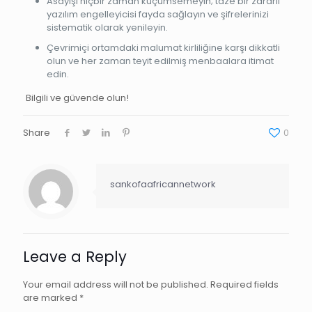
Asayişi hiçbir zaman küçümsemeyin; taze bir zararlı
yazılım engelleyicisi fayda sağlayın ve şifrelerinizi
sistematik olarak yenileyin.
Çevrimiçi ortamdaki malumat kirliliğine karşı dikkatli
olun ve her zaman teyit edilmiş menbaalara itimat
edin.
Bilgili ve güvende olun!
Share
0
sankofaafricannetwork
Leave a Reply
Your email address will not be published.
Required fields
are marked
*