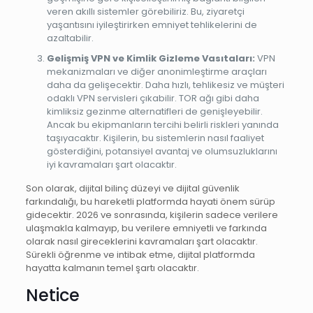
veren akıllı sistemler görebiliriz. Bu, ziyaretçi
yaşantısını iyileştirirken emniyet tehlikelerini de
azaltabilir.
Gelişmiş VPN ve Kimlik Gizleme Vasıtaları:
VPN
mekanizmaları ve diğer anonimleştirme araçları
daha da gelişecektir. Daha hızlı, tehlikesiz ve müşteri
odaklı VPN servisleri çıkabilir. TOR ağı gibi daha
kimliksiz gezinme alternatifleri de genişleyebilir.
Ancak bu ekipmanların tercihi belirli riskleri yanında
taşıyacaktır. Kişilerin, bu sistemlerin nasıl faaliyet
gösterdiğini, potansiyel avantaj ve olumsuzluklarını
iyi kavramaları şart olacaktır.
Son olarak, dijital bilinç düzeyi ve dijital güvenlik
farkındalığı, bu hareketli platformda hayati önem sürüp
gidecektir. 2026 ve sonrasında, kişilerin sadece verilere
ulaşmakla kalmayıp, bu verilere emniyetli ve farkında
olarak nasıl gireceklerini kavramaları şart olacaktır.
Sürekli öğrenme ve intibak etme, dijital platformda
hayatta kalmanın temel şartı olacaktır.
Netice