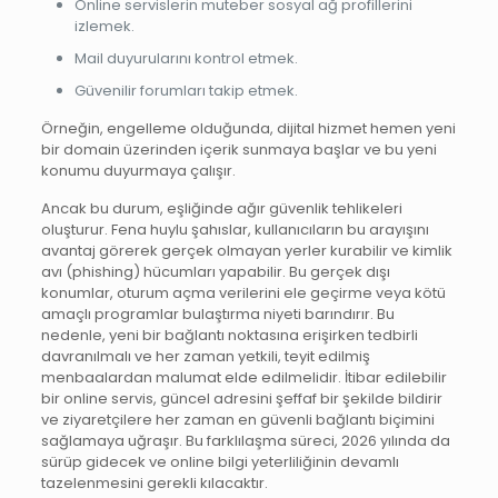
Online servislerin muteber sosyal ağ profillerini
izlemek.
Mail duyurularını kontrol etmek.
Güvenilir forumları takip etmek.
Örneğin, engelleme olduğunda, dijital hizmet hemen yeni
bir domain üzerinden içerik sunmaya başlar ve bu yeni
konumu duyurmaya çalışır.
Ancak bu durum, eşliğinde ağır güvenlik tehlikeleri
oluşturur. Fena huylu şahıslar, kullanıcıların bu arayışını
avantaj görerek gerçek olmayan yerler kurabilir ve kimlik
avı (phishing) hücumları yapabilir. Bu gerçek dışı
konumlar, oturum açma verilerini ele geçirme veya kötü
amaçlı programlar bulaştırma niyeti barındırır. Bu
nedenle, yeni bir bağlantı noktasına erişirken tedbirli
davranılmalı ve her zaman yetkili, teyit edilmiş
menbaalardan malumat elde edilmelidir. İtibar edilebilir
bir online servis, güncel adresini şeffaf bir şekilde bildirir
ve ziyaretçilere her zaman en güvenli bağlantı biçimini
sağlamaya uğraşır. Bu farklılaşma süreci, 2026 yılında da
sürüp gidecek ve online bilgi yeterliliğinin devamlı
tazelenmesini gerekli kılacaktır.