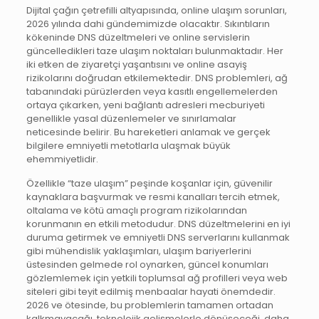
Dijital çağın çetrefilli altyapısında, online ulaşım sorunları,
2026 yılında dahi gündemimizde olacaktır. Sıkıntıların
kökeninde DNS düzeltmeleri ve online servislerin
güncelledikleri taze ulaşım noktaları bulunmaktadır. Her
iki etken de ziyaretçi yaşantısını ve online asayiş
rizikolarını doğrudan etkilemektedir. DNS problemleri, ağ
tabanındaki pürüzlerden veya kasıtlı engellemelerden
ortaya çıkarken, yeni bağlantı adresleri mecburiyeti
genellikle yasal düzenlemeler ve sınırlamalar
neticesinde belirir. Bu hareketleri anlamak ve gerçek
bilgilere emniyetli metotlarla ulaşmak büyük
ehemmiyetlidir.
Özellikle “taze ulaşım” peşinde koşanlar için, güvenilir
kaynaklara başvurmak ve resmi kanalları tercih etmek,
oltalama ve kötü amaçlı program rizikolarından
korunmanın en etkili metodudur. DNS düzeltmelerini en iyi
duruma getirmek ve emniyetli DNS serverlarını kullanmak
gibi mühendislik yaklaşımları, ulaşım bariyerlerini
üstesinden gelmede rol oynarken, güncel konumları
gözlemlemek için yetkili toplumsal ağ profilleri veya web
siteleri gibi teyit edilmiş menbaalar hayati önemdedir.
2026 ve ötesinde, bu problemlerin tamamen ortadan
kalkmayacağı, teknolojik gelişmelerle dönüşeceği, daha