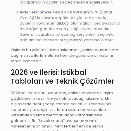
programların aygıtınıza geçmesini engelleyebilir.
VPN Tercihinde Tedbirli Davranın:
VPN (Sanal
Özel Ağ) kullanımı popüler bir yöntem olsa da,
güvenlik yönünden dikkatli olunmalıdır; bedava sanal
özel ağlar genellikle veri gizliliği riskleri barındırır.
Güvenilir, paralı sanal özel ağ servislerini seçmek,
bağlantı sınırlamalarını aşmanıza yardımcı olabilir.
Kişilerin bu yükümlülükleri üstlenmesi, online alanda hem
bağımsızca ilerlemelerini hem de güvende olmalarını
temin edecektir.
2026 ve İlerisi: İstikbal
Tabloları ve Teknik Çözümler
2026 ve sonrasına uzandıkça, online servislere ulaşım
güçlüklerinin kesinlikle yok olmayacağı, aksine farklı
biçimlerde dönüşeceği tahmin edilebilir. Teknolojinin
ilerlemesiyle, erişim sınırlama sistemleri ve bunları
üstesinden gelme metotları daha karmaşık hale
gelecektir. Bu “kovalamaca” oyununun yarınki
hareketlerini anlamak, hem fertler hem de servis