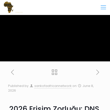
Published by
sankofaafricannetwork
on
June 8,
2026
2026 Erişim Zorluğu: DNS