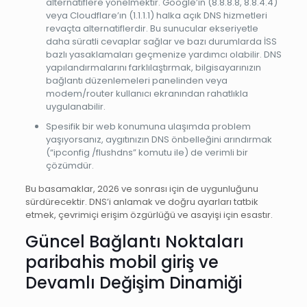
alternatiflere yönelmektir. Google’ın (8.8.8.8, 8.8.4.4)
veya Cloudflare’ın (1.1.1.1) halka açık DNS hizmetleri
revaçta alternatiflerdir. Bu sunucular ekseriyetle
daha süratli cevaplar sağlar ve bazı durumlarda İSS
bazlı yasaklamaları geçmenize yardımcı olabilir. DNS
yapılandırmalarını farklılaştırmak, bilgisayarınızın
bağlantı düzenlemeleri panelinden veya
modem/router kullanıcı ekranından rahatlıkla
uygulanabilir.
Spesifik bir web konumuna ulaşımda problem
yaşıyorsanız, aygıtınızın DNS önbelleğini arındırmak
(“ipconfig /flushdns” komutu ile) de verimli bir
çözümdür.
Bu basamaklar, 2026 ve sonrası için de uygunluğunu
sürdürecektir. DNS’i anlamak ve doğru ayarları tatbik
etmek, çevrimiçi erişim özgürlüğü ve asayişi için esastır.
Güncel Bağlantı Noktaları
paribahis mobil giriş
ve
Devamlı Değişim Dinamiği