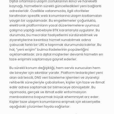
Dijital ortamlara ulaşım zorluklarının ikinci ve hareketli
kaynağı, hizmetlerin sürekli güncelledikleri yeni bağlantı
adresleridir. Özellikle vatanımızda, ilgili otoriteler
tarafından spesifik web konumlarına ulaşım kısıtlamaları
yaygın bir uygulamadır. Bu engellemeler çoğunlukla,
elektronik platformların yasal düzenlemelere uyumsuz
çalışma yaptığı sebebiyle BTK kararlarıyla uygulanır. Bu
durumda, bu mecralar faaliyetlerini sürdürebilmek ve
ziyaretçilerine kesintisiz hizmet sunabilmek adına
çabucak farklı bir URL’e taşınmak durumunda kalırlar. Bu
hal, “yeni erişim” bulma ifadelerinin popülerliğini
açıklamaktadır; zira dijital müşteriler devamlı hizmetin en
taze erişimini saptamaya gayret ederler.
Bu sürekli konum değişikliği, hem servis sunucuları hem
de bireyler için sıkıntılar yaratır. Platform tedarikçileri yeni
alan adı tescili, DNS veri tazeleme işlemleri ve ziyaretçi
rehberlik süreçleriyle çabalarken, kişiler için taze ve itimat
edilir adresi saptamak bir bilmeceye dönüşebilir. Bu
aşamada, gerçek ve itimat edilir enformasyon
menbaalarına başvurmak büyük ehemmiyet arz eder.
Kişiler taze ulaşım konumlarına erişmek için ekseriyetle
aşağıdaki çözümleri fayda sağlarlar: