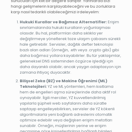
sunucuları için kilit bir değere sahiptir. Yarınlarda bizi
hangi gelişmelerin karşılayabileceğini ve bu zorluklara
karşı nasıl tedarikli olabileceğimizi irdeleyelim:
Hukuki Kurallar ve Bağımsız Alternatifler:
Erişim
sınırlamalarında hukuki kuralların yoğunlaşması
olasıdır. Bu hal, platformları daha sıklıkla yer
değiştirmeye yönelterek taze ulaşım çabasını sürekli
hale getirebilir. Servisler, dağıtık defter teknolojisi
bazlı alan adları (örneğin, .eth veya .crypto gibi) gibi
daha bağımsız yollara kayabilirler. Bu tür yaklaşımlar,
geleneksel DNS sisteminden özgürce işlediği için
daha dayanıklı olabilir; ancak yaygın adaptasyon için
zamana ihtiyaç duyacaktır.
Bilişsel Zeka (BZ) ve Makine Öğrenimi (ML)
Teknolojileri:
YZ ve ML yöntemleri, hem kısıtlama
hem de engelleri aşma süreçlerinde daha aktif rol
oynayabilir. İlgili merciler, YZ kuvvetlendirilmiş
yapılarla şüpheli web sayfalarını daha süratle
saptayıp engelleyebilirken, servisler de YZ kökenli
algoritmalarla yeni bağlantı adreslerini otomatik
optimize edebilir veya değişken erişim metotları
sunabilir. Örneğin, müşterinin yerine ve erişim
geçmişine göre kişiselleştirilmiş bağlantı bilgileri