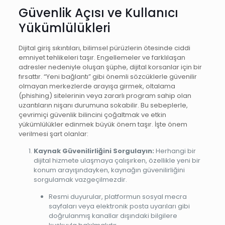
Güvenlik Açısı ve Kullanıcı
Yükümlülükleri
Dijital giriş sıkıntıları, bilimsel pürüzlerin ötesinde ciddi
emniyet tehlikeleri taşır. Engellemeler ve farklılaşan
adresler nedeniyle oluşan şüphe, dijital korsanlar için bir
fırsattır. “Yeni bağlantı” gibi önemli sözcüklerle güvenilir
olmayan merkezlerde arayışa girmek, oltalama
(phishing) sitelerinin veya zararlı program sahip olan
uzantıların nişanı durumuna sokabilir. Bu sebeplerle,
çevrimiçi güvenlik bilincini çoğaltmak ve etkin
yükümlülükler edinmek büyük önem taşır. İşte önem
verilmesi şart olanlar:
Kaynak Güvenilirliğini Sorgulayın:
Herhangi bir
dijital hizmete ulaşmaya çalışırken, özellikle yeni bir
konum arayışındayken, kaynağın güvenilirliğini
sorgulamak vazgeçilmezdir.
Resmi duyurular, platformun sosyal mecra
sayfaları veya elektronik posta uyarıları gibi
doğrulanmış kanallar dışındaki bilgilere