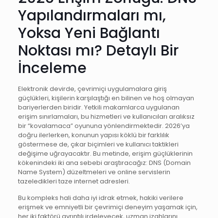
Yapılandırmaları mı,
Yoksa Yeni Bağlantı
Noktası mı? Detaylı Bir
İnceleme
Elektronik devirde, çevrimiçi uygulamalara giriş
güçlükleri, kişilerin karşılaştığı en bilinen ve hoş olmayan
bariyerlerden biridir. Yetkili makamlarca uygulanan
erişim sınırlamaları, bu hizmetleri ve kullanıcıları aralıksız
bir “kovalamaca” oyununa yönlendirmektedir. 2026’ya
doğru ilerlerken, konunun yapısı köklü bir farklılık
göstermese de, çıkar biçimleri ve kullanıcı taktikleri
değişime uğrayacaktır. Bu metinde, erişim güçlüklerinin
kökenindeki iki ana sebebi araştıracağız: DNS (Domain
Name System) düzeltmeleri ve online servislerin
tazeledikleri taze internet adresleri.
Bu kompleks hali daha iyi idrak etmek, hakiki verilere
erişmek ve emniyetli bir çevrimiçi deneyim yaşamak için,
her iki faktörü ayrıntılı irdeleyecek, uzman izahlarını