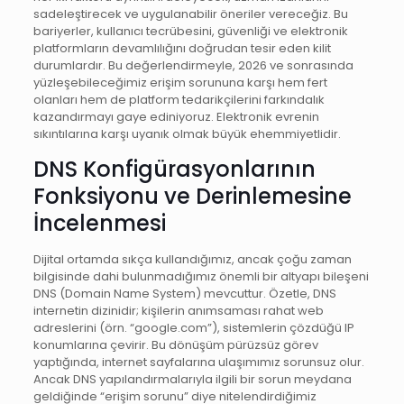
sadeleştirecek ve uygulanabilir öneriler vereceğiz. Bu
bariyerler, kullanıcı tecrübesini, güvenliği ve elektronik
platformların devamlılığını doğrudan tesir eden kilit
durumlardır. Bu değerlendirmeyle, 2026 ve sonrasında
yüzleşebileceğimiz erişim sorununa karşı hem fert
olanları hem de platform tedarikçilerini farkındalık
kazandırmayı gaye ediniyoruz. Elektronik evrenin
sıkıntılarına karşı uyanık olmak büyük ehemmiyetlidir.
DNS Konfigürasyonlarının
Fonksiyonu ve Derinlemesine
İncelenmesi
Dijital ortamda sıkça kullandığımız, ancak çoğu zaman
bilgisinde dahi bulunmadığımız önemli bir altyapı bileşeni
DNS (Domain Name System) mevcuttur. Özetle, DNS
internetin dizinidir; kişilerin anımsaması rahat web
adreslerini (örn. “google.com”), sistemlerin çözdüğü IP
konumlarına çevirir. Bu dönüşüm pürüzsüz görev
yaptığında, internet sayfalarına ulaşımımız sorunsuz olur.
Ancak DNS yapılandırmalarıyla ilgili bir sorun meydana
geldiğinde “erişim sorunu” diye nitelendirdiğimiz