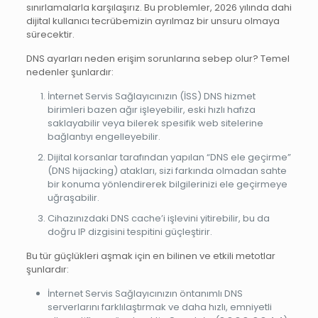
sınırlamalarla karşılaşırız. Bu problemler, 2026 yılında dahi
dijital kullanıcı tecrübemizin ayrılmaz bir unsuru olmaya
sürecektir.
DNS ayarları neden erişim sorunlarına sebep olur? Temel
nedenler şunlardır:
İnternet Servis Sağlayıcınızın (İSS) DNS hizmet
birimleri bazen ağır işleyebilir, eski hızlı hafıza
saklayabilir veya bilerek spesifik web sitelerine
bağlantıyı engelleyebilir.
Dijital korsanlar tarafından yapılan “DNS ele geçirme”
(DNS hijacking) atakları, sizi farkında olmadan sahte
bir konuma yönlendirerek bilgilerinizi ele geçirmeye
uğraşabilir.
Cihazınızdaki DNS cache’i işlevini yitirebilir, bu da
doğru IP dizgisini tespitini güçleştirir.
Bu tür güçlükleri aşmak için en bilinen ve etkili metotlar
şunlardır:
İnternet Servis Sağlayıcınızın öntanımlı DNS
serverlarını farklılaştırmak ve daha hızlı, emniyetli