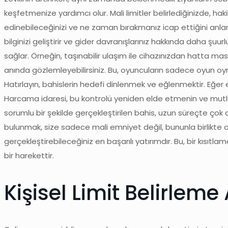
keşfetmenize yardımcı olur. Mali limitler belirlediğinizde, 
edinebileceğinizi ve ne zaman bırakmanız icap ettiğini anlarsını
bilginizi geliştirir ve gider davranışlarınız hakkında daha şuurlu
sağlar. Örneğin, taşınabilir ulaşım ile cihazınızdan hatta masraf
anında gözlemleyebilirsiniz. Bu, oyuncuların sadece oyun oyn
Hatırlayın, bahislerin hedefi dinlenmek ve eğlenmektir. Eğer 
Harcama idaresi, bu kontrolü yeniden elde etmenin ve mutlul
sorumlu bir şekilde gerçekleştirilen bahis, uzun süreçte çok d
bulunmak, size sadece mali emniyet değil, bununla birlikte 
gerçekleştirebileceğiniz en başarılı yatırımdır. Bu, bir kısıtl
bir harekettir.
Kişisel Limit Belirlem