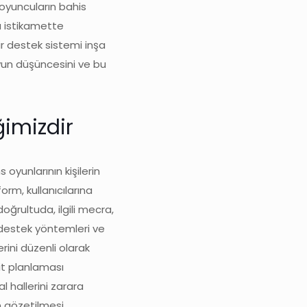
 oyuncuların bahis
bu istikamette
ir destek sistemi inşa
oyun düşüncesini ve bu
ğimizdir
 oyunlarının kişilerin
rm, kullanıcılarına
oğrultuda, ilgili mecra,
l destek yöntemleri ve
rini düzenli olarak
it planlaması
l hallerini zarara
n gözetilmesi,