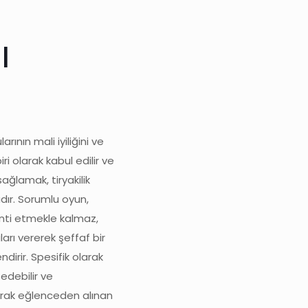
l
ının mali iyiliğini ve
 olarak kabul edilir ve
ağlamak, tiryakilik
adır. Sorumlu oyun,
anti etmekle kalmaz,
rı vererek şeffaf bir
dirir. Spesifik olarak
fedebilir ve
larak eğlenceden alınan