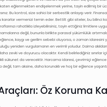
hakikaten eğlenmekten endişelenmek yerine, tayin edilmiş bir ü
z. Bu kontrol, size sahici bir serbestlik anlayışı verir. Finansa
 kararlar vermenizi temin eder. Bettilt gibi siteler, bu bilinci ko
larınızı rahatlıkla izleyebilirsiniz, tayin ettiğiniz limitlere uy
amalarına değil, bununla birlikte parasal yükümlülük artırmala
eğlence, kaygı ve gerilim sebebi oluyorsa, o zaman idaresini yi
uğu yeniden vurgulamanın en verimli yoludur. Daima akıldan ç
aha zevki ve doyurucu olacaktır. Kendi belirlediğiniz sınırlar 
akli sükunet da verecektir. Harcama idaresi, çevrimiçi eğlenc
ama değil, tam aksine, daha korunaklı ve hoş bir eğlence yaşantıs
e Araçları: Öz Koruma K