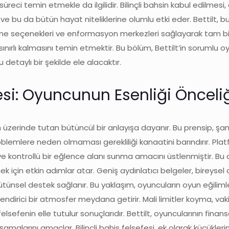
ci temin etmekle da ilgilidir. Bilinçli bahsin kabul edilmesi,
 ve bu da bütün hayat niteliklerine olumlu etki eder. Bettilt, 
ngelleme seçenekleri ve enformasyon merkezleri sağlayarak tam b
ınırlı kalmasını temin etmektir. Bu bölüm, Bettilt’in sorumlu 
etaylı bir şekilde ele alacaktır.
esi: Oyuncunun Esenliği Önceli
in üzerinde tutan bütüncül bir anlayışa dayanır. Bu prensip, şans
lemlere neden olmaması gerekliliği kanaatini barındırır. Platfo
e kontrollü bir eğlence alanı sunma amacını üstlenmiştir. Bu d
ek için etkin adımlar atar. Geniş aydınlatıcı belgeler, bireyse
tünsel destek sağlanır. Bu yaklaşım, oyuncuların oyun eğilimle
ndirici bir atmosfer meydana getirir. Mali limitler koyma, vak
lsefenin elle tutulur sonuçlarıdır. Bettilt, oyuncularının finansa
amalarını amaçlar. Bilinçli bahis felsefesi, ek olarak küçükleri