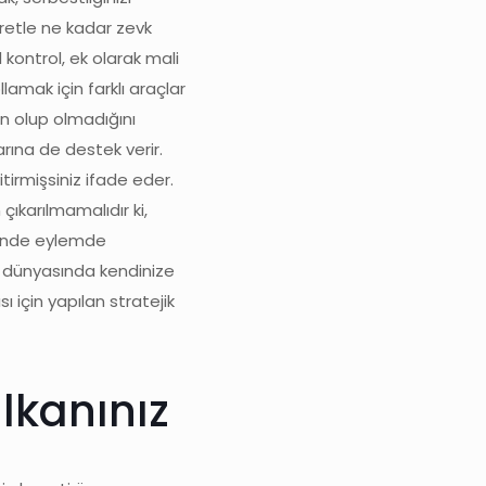
cretle ne kadar zevk
l kontrol, ek olarak mali
llamak için farklı araçlar
gun olup olmadığını
rına de destek verir.
tirmişsiniz ifade eder.
ıkarılmamalıdır ki,
içinde eylemde
e dünyasında kendinize
ı için yapılan stratejik
alkanınız