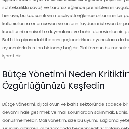
sahtekarlıkla savaş ve tarafsız eğlence prensiblerinin uygulanm
her üye, bu kapsamlı ve mesuliyetli eğlence ortamının bir par
kullanıcılarına önemseyen ve onların faydasını isteyen bir pa
kendilerini emniyette duymalarını ve bahis deneyimlerinin gö
Bettilt’in piyasadaki itibarını güçlendirirken, oyuncuların da
oyuncularla kurulan bir inanç bağıdır. Platformun bu mesele
işaretidir.
Bütçe Yönetimi Neden Kritiktir?
Özgürlüğünüzü Keşfedin
Bütçe yönetimi, dijital oyun ve bahis sektöründe sadece bir ön
devamlı hale getirmek ve mali sorunlardan sakınmak. Bahis, bi
dönüşmemelidir. Mali yönetim, size bu uyumu sağlama yete
zevkinin artırırken, aynı zamanda beklenmedik ziyanların sebep 