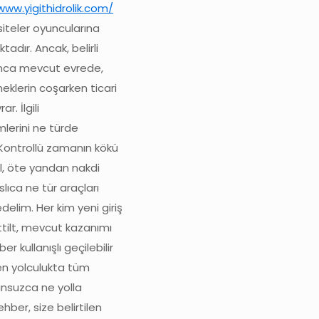
www.yigithidrolik.com/
siteler oyuncularına
dır. Ancak, belirli
unca mevcut evrede,
eneklerin coşarken ticari
. İlgili
mlerini ne türde
. Kontrollü zamanın kökü
il, öte yandan nakdi
lıca ne tür araçları
delim. Her kim yeni giriş
ttilt, mevcut kazanımı
r kullanışlı geçilebilir
len yolculukta tüm
runsuzca ne yolla
ber, size belirtilen