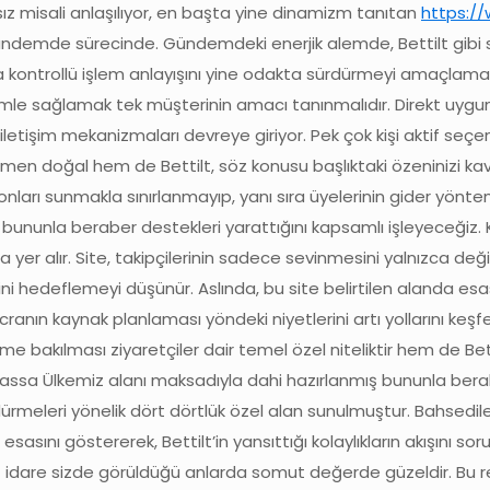
ız misali anlaşılıyor, en başta yine dinamizm tanıtan
https://
 gündemde sürecinde. Gündemdeki enerjik alemde, Bettilt gibi 
kontrollü işlem anlayışını yine odakta sürdürmeyi amaçlamakta
emle sağlamak tek müşterinin amacı tanınmalıdır. Direkt uyg
ra iletişim mekanizmaları devreye giriyor. Pek çok kişi aktif seç
en doğal hem de Bettilt, söz konusu başlıktaki özeninizi kavrar
ları sunmakla sınırlanmayıp, yanı sıra üyelerinin gider yönte
rı bununla beraber destekleri yarattığını kapsamlı işleyeceğiz
 yer alır. Site, takipçilerinin sadece sevinmesini yalnızca değ
sini hedeflemeyi düşünür. Aslında, bu site belirtilen alanda esas
anın kaynak planlaması yöndeki niyetlerini artı yollarını keşfe
e bakılması ziyaretçiler dair temel özel niteliktir hem de Be
Bilhassa Ülkemiz alanı maksadıyla dahi hazırlanmış bununla berabe
ürdürmeleri yönelik dört dörtlük özel alan sunulmuştur. Bahsedi
esasını göstererek, Bettilt’in yansıttığı kolaylıkların akışını so
at idare sizde görüldüğü anlarda somut değerde güzeldir. Bu reh