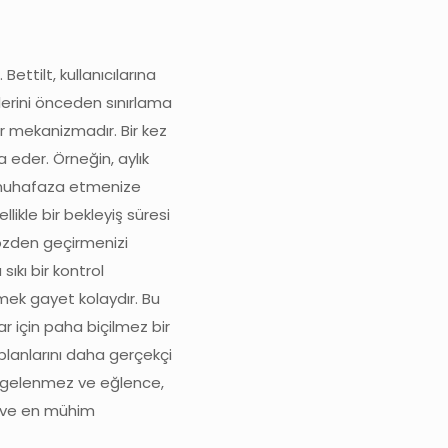
Bettilt, kullanıcılarına
lerini önceden sınırlama
r mekanizmadır. Bir kez
 eder. Örneğin, aylık
zı muhafaza etmenize
likle bir bekleyiş süresi
özden geçirmenizi
sıkı bir kontrol
mek gayet kolaydır. Bu
r için paha biçilmez bir
planlarını daha gerçekçi
gölgelenmez ve eğlence,
ci ve en mühim