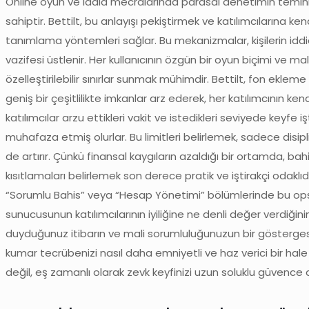
Online oyun ve iddia mecralarında parasal denetimin temini,
sahiptir. Bettilt, bu anlayışı pekiştirmek ve katılımcılarına k
tanımlama yöntemleri sağlar. Bu mekanizmalar, kişilerin iddi
vazifesi üstlenir. Her kullanıcının özgün bir oyun biçimi ve 
özelleştirilebilir sınırlar sunmak mühimdir. Bettilt, fon eklem
geniş bir çeşitlilikte imkanlar arz ederek, her katılımcının k
katılımcılar arzu ettikleri vakit ve istedikleri seviyede keyfe
muhafaza etmiş olurlar. Bu limitleri belirlemek, sadece disipl
de artırır. Çünkü finansal kaygıların azaldığı bir ortamda, ba
kısıtlamaları belirlemek son derece pratik ve iştirakçi odaklı
“Sorumlu Bahis” veya “Hesap Yönetimi” bölümlerinde bu opsiy
sunucusunun katılımcılarının iyiliğine ne denli değer verdiğinin
duyduğunuz itibarın ve mali sorumluluğunuzun bir göstergesidir. 
kumar tecrübenizi nasıl daha emniyetli ve haz verici bir hale 
değil, eş zamanlı olarak zevk keyfinizi uzun soluklu güvence al