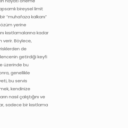
için hayati öneme
apsamlı bireysel limit
 bir “muhafaza kalkanı”
 çözüm yerine
anı kısıtlamalarına kadar
 verir. Böylece,
 risklerden de
lencenin getirdiği keyfi
ite üzerinde bu
nra, genellikle
ti, bu servis
etmek, kendinize
rın nasıl çalıştığını ve
ar, sadece bir kısıtlama