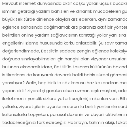
Mevcut internet dünyasında aktif coşku yolları uçsuz bucaks
isminin getirdiği yazılım bahisleri ve dinamik mücadeleleri
büyük tek türde dinlence olayları arz ederken, aynı zamanda 
eğlence sahasında dağılmamak artı paranızı aktif bir yönt
belirtilen online yardım sağlayıcısının tanıttığı yollar yanı sı
engellerini izleme hususunda korku anlatabilir. Şu tavır tamam
değerlendirmede, Bettilt’in sadece zengin eğlence koleksiyon
doğruca sınırlayabilmeleri için hangisi olan vizyoner unsurla
bulunan ekonomik idare, Bettilt’in tasarım kültürünün bazında
istikrarlarını de koruyarak devamlı belirli bahis süreci görme
yansıtıyor? Gelin, hep birlikte söz konusu haz kazandıran mecr
yapan aktif ziyaretçi görülün olsun uzman açık müşteri, ödem
ilerletmeniz yönelik sizlere yeterli seçilmiş imkanları verir. 
yollarla, ziyaretçilerin oyunlarını sorumlu belirli yöntemle s
kullanıcılarla topyekun, parasal düzenin ve duyarlı aktivitenin 
tadabileceğinizi fark edeceğiz. Hatırlayın, tahmin akışı, fak