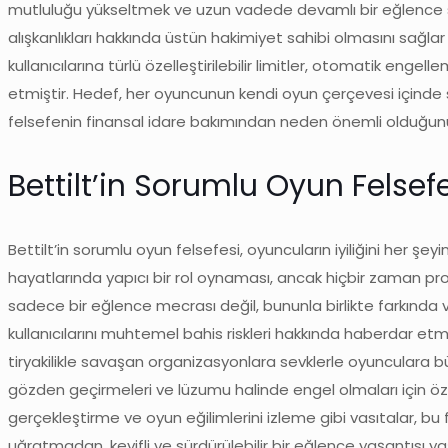
mutluluğu yükseltmek ve uzun vadede devamlı bir eğlence süre
alışkanlıkları hakkında üstün hakimiyet sahibi olmasını sağlar
kullanıcılarına türlü özelleştirilebilir limitler, otomatik e
etmiştir. Hedef, her oyuncunun kendi oyun çerçevesi içinde s
felsefenin finansal idare bakımından neden önemli olduğunu d
Bettilt’in Sorumlu Oyun Felsef
Bettilt’in sorumlu oyun felsefesi, oyuncuların iyiliğini her şey
hayatlarında yapıcı bir rol oynaması, ancak hiçbir zaman prob
sadece bir eğlence mecrası değil, bununla birlikte farkında v
kullanıcılarını muhtemel bahis riskleri hakkında haberdar etm
tiryakilikle savaşan organizasyonlara sevklerle oyunculara bü
gözden geçirmeleri ve lüzumu halinde engel olmaları için öze
gerçekleştirme ve oyun eğilimlerini izleme gibi vasıtalar, bu fe
uğratmadan, keyifli ve sürdürülebilir bir eğlence yaşantısı yaş