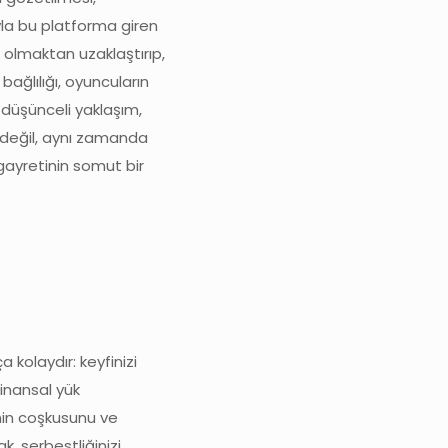
ıyla bu platforma giren
ı olmaktan uzaklaştırıp,
ağlılığı, oyuncuların
 düşünceli yaklaşım,
me değil, aynı zamanda
gayretinin somut bir
 kolaydır: keyfinizi
finansal yük
nin coşkusunu ve
k, serbestliğinizi