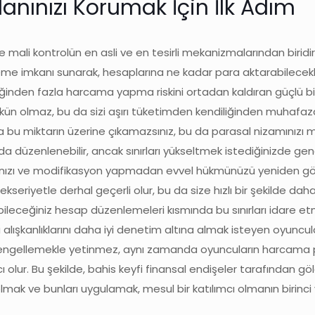
anınızı Korumak İçin İlk Adım
e mali kontrolün en asli ve en tesirli mekanizmalarından biridir. 
irleme imkanı sunarak, hesaplarına ne kadar para aktarabilecek
reğinden fazla harcama yapma riskini ortadan kaldıran güçlü bi
mümkün olmaz, bu da sizi aşırı tüketimden kendiliğinden muhafaza
amda bu miktarın üzerine çıkamazsınız, bu da parasal nizamını
da düzenlenebilir, ancak sınırları yükseltmek istediğinizde genel
ınmanızı ve modifikasyon yapmadan evvel hükmünüzü yeniden g
seriyetle derhal geçerli olur, bu da size hızlı bir şekilde daha 
leceğiniz hesap düzenlemeleri kısmında bu sınırları idare et
ışkanlıklarını daha iyi denetim altına almak isteyen oyuncula
ları engellemekle yetinmez, aynı zamanda oyuncuların harcama 
ı olur. Bu şekilde, bahis keyfi finansal endişeler tarafından 
a olmak ve bunları uygulamak, mesul bir katılımcı olmanın birin