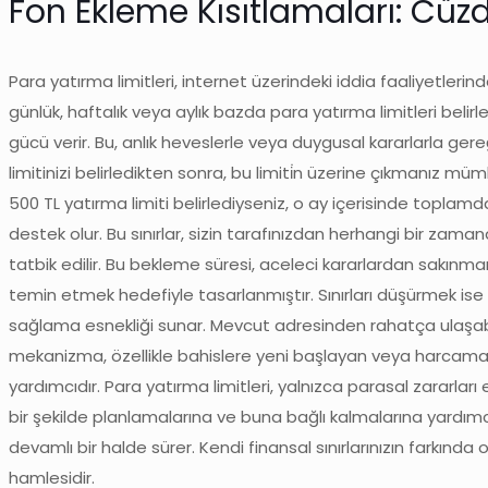
Fon Ekleme Kısıtlamaları: Cüzd
Para yatırma limitleri, internet üzerindeki iddia faaliyetlerind
günlük, haftalık veya aylık bazda para yatırma limitleri bel
gücü verir. Bu, anlık heveslerle veya duygusal kararlarla ge
limitinizi belirledikten sonra, bu limiti̇n üzerine çıkmanız 
500 TL yatırma limiti belirlediyseniz, o ay içerisinde topl
destek olur. Bu sınırlar, sizin tarafınızdan herhangi bir zaman
tatbik edilir. Bu bekleme süresi, aceleci kararlardan sak
temin etmek hedefiyle tasarlanmıştır. Sınırları düşürmek ise ek
sağlama esnekliği sunar. Mevcut adresinden rahatça ulaşabi
mekanizma, özellikle bahislere yeni başlayan veya harcama al
yardımcıdır. Para yatırma limitleri, yalnızca parasal zarar
bir şekilde planlamalarına ve buna bağlı kalmalarına yardımc
devamlı bir halde sürer. Kendi finansal sınırlarınızın farkınd
hamlesidir.