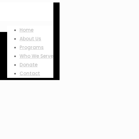
Home
About Us
Programs
Who We Serve
Donate
Contact