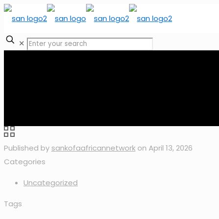
✕
Published by
sankofaafricannetwork
on
April 13, 2026
Categories
Uncategorized
Tags