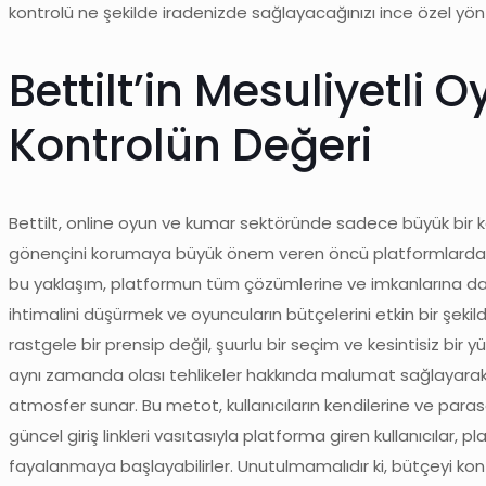
kontrolü ne şekilde iradenizde sağlayacağınızı ince özel yö
Bettilt’in Mesuliyetli 
Kontrolün Değeri
Bettilt, online oyun ve kumar sektöründe sadece büyük bir keyif
gönençini korumaya büyük önem veren öncü platformlardan ara
bu yaklaşım, platformun tüm çözümlerine ve imkanlarına dahil ed
ihtimalini düşürmek ve oyuncuların bütçelerini etkin bir şeki
rastgele bir prensip değil, şuurlu bir seçim ve kesintisiz bi
aynı zamanda olası tehlikeler hakkında malumat sağlayarak ve
atmosfer sunar. Bu metot, kullanıcıların kendilerine ve paras
güncel giriş linkleri vasıtasıyla platforma giren kullanıcılar,
fayalanmaya başlayabilirler. Unutulmamalıdır ki, bütçeyi kon