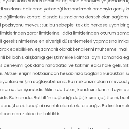
 oyuncuların sürdürülebilir bir eğlence deneyimi yaşamaları 
endi sınırlarını belirleme yeteneği kazandırmak amacıyla geniş k
a eğilimlerini kontrol altında tutmalarına destek olan sağlam
mali pozisyonu mevcuttur; bu sebeple, tek tip herkese uyan bir
e limitlerinden zarar limitlerine, iddia limitlerinden oturum zam
endi gereksinimlerine en elverişli düzenlemeleri yapmasına imkan
 iştirak edebilirken, eş zamanlı olarak kendilerini muhtemel mali
inli bir bahis alışkanlığı geliştirmekle kalmaz, aynı zamanda eğ
his deneyimi çok daha rahatlatıcı ve tatmin edici hale gelir. S
dır. Aktüel erişim noktasından hesabınıza bağlantı kurduktan so
onlara erişim sağlayabilirsiniz. Bu mekanizmaların mevcudiye
 somut bir işaretidir. Aklınızda tutun, kendi sınırlarınızı tayin 
Bu kısımda, Bettilt’in sağladığı değişik sınır çeşitlerini, bunla
dönüştürebileceğini ayrıntılı olarak ele alacağız. Bu kısıtlamal
tına alan zekice bir taktiktir.