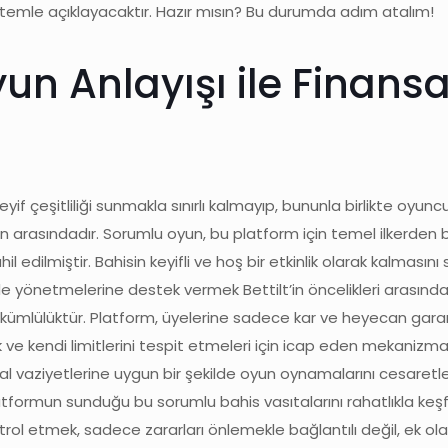
ntemle açıklayacaktır. Hazır mısın? Bu durumda adım atalım!
Oyun Anlayışı ile Finansa
 çeşitliliği sunmakla sınırlı kalmayıp, bununla birlikte oyuncular
sındadır. Sorumlu oyun, bu platform için temel ilkerden biri
ilmiştir. Bahisin keyifli ve hoş bir etkinlik olarak kalmasını s
lde yönetmelerine destek vermek Bettilt’in öncelikleri arasınd
r yükümlülüktür. Platform, üyelerine sadece kar ve heyecan gar
 kendi limitlerini tespit etmeleri için icap eden mekanizmala
al vaziyetlerine uygun bir şekilde oyun oynamalarını cesaretlen
 platformun sunduğu bu sorumlu bahis vasıtalarını rahatlıkla keş
trol etmek, sadece zararları önlemekle bağlantılı değil, ek o