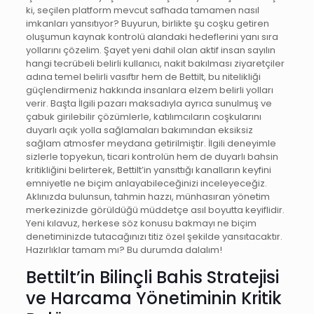
ki, seçilen platform mevcut safhada tamamen nasıl
imkanları yansıtıyor? Buyurun, birlikte şu coşku getiren
oluşumun kaynak kontrolü alandaki hedeflerini yanı sıra
yollarını çözelim. Şayet yeni dahil olan aktif insan sayılın
hangi tecrübeli belirli kullanıcı, nakit bakılması ziyaretçiler
adına temel belirli vasıftır hem de Bettilt, bu nitelikliği
güçlendirmeniz hakkında insanlara elzem belirli yolları
verir. Başta İlgili pazarı maksadıyla ayrıca sunulmuş ve
çabuk girilebilir çözümlerle, katılımcıların coşkularını
duyarlı açık yolla sağlamaları bakımından eksiksiz
sağlam atmosfer meydana getirilmiştir. İlgili deneyimle
sizlerle topyekun, ticari kontrolün hem de duyarlı bahsin
kritikliğini belirterek, Bettilt’in yansıttığı kanalların keyfini
emniyetle ne biçim anlayabileceğinizi inceleyeceğiz.
Aklınızda bulunsun, tahmin hazzı, münhasıran yönetim
merkezinizde görüldüğü müddetçe asıl boyutta keyiflidir.
Yeni kılavuz, herkese söz konusu bakmayı ne biçim
denetiminizde tutacağınızı titiz özel şekilde yansıtacaktır.
Hazırlıklar tamam mı? Bu durumda dalalım!
Bettilt’in Bilinçli Bahis Stratejisi
ve Harcama Yönetiminin Kritik