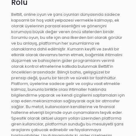
Rolü
Bettilt, online oyun ve şans oyunları dünyasında sadece
kapsamlı bir hoş vakit yelpazesi vermekle kalmayıp, ek
olarak üyelerinin parasal esenliğini ve gönençini
korumaya büyük değer veren öncü sitelerden biridir.
Sorumlu oyun, bu site için ana ilkerden biri olarak görülür
ve bu anlayış, platformun her sunumlarına ve
olanaklarına dahil edilmiştir. Kumarın keyifli ve zevkli bir
etkinlik olarak devamını temin etmek, bağımlılık ihtimalini
düşürmek ve bahisçilerin gider programlarını verimli
olarak kontrol etmelerine katkıda bulunmak Bettilt’in
öncelikleri arasındadır. Bilinçli bahis, gelişigüzel bir
prensip değil, şuurlu bir tercih ve sürekli bir taahhüttür.
Platform, üyelerine sadece gelir ve coşku vaat etmekle
kalmaz, bununla birlikte olası ihtimaller hakkında
bilgilendirme yaparak ve kendi çizgilerini saptamaları için
icap eden mekanizmaları sağlayarak açık bir atmosfer
sağlar. Bu metot, kullanıcıların kendilerine ve finansal
hallerine elverişli biçimde oyun oynamalarını teşvik eder.
Spesifik olarak aktüel ulaşım yolları üzerinden platforma
giren kullanıcılar, platformun sunduğu bu mesuliyetli şans
araçlarını çabucak edinebilir ve fayalanmaya
başlayabilirler. Unutulmamalıdır ki, gider çizelgesini