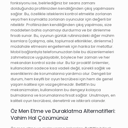
fonksiyonu ise, belirlediğiniz bir seans zamanı
dolduğunda profilinizden kendiliğinden çıkış yapılmasını
sağlar. Bu, özellikle isteklerini kontrol etmekte zorlanan
veya fren koymakta zorlanan oyuncular için değerli bir
niteliktir. Profilinizden kendiliğinden çıkış yapılması, size
maddeten bahis oynamayı durdurma ve bir dinlenme
fırsatı sunar. Bu, oyunun günlük rutininizdeki diğer mühim
kısımlara (çalışma, aile, toplumsal etkinlikler, dinlenme)
müdahale etmesini engellemek için harika bir metottur.
Mobil bağlantıyla telefonunuzdan bile bu düzenlemeleri
zahmetsizce uygulayabilir, böylece her zaman ve her
mekandan kontrol sizde olur. Bu tür proaktif önlemler,
kullanıcıların sadece kısa vadeli değil, sürekli sağlık ve
esenliklerini de korumalarına yardımcı olur. Dengeli bir
durum, hem keyifli bir oyun tecrübesi için hem de genel
yaşam kalitesi için vazgeçilmezdir. Bettilt’in bu
mekanizmaları, kullanıcıların bu dengeyi kolayca
bulmalarına ve korumalarına fırsat sağlar. Unutmayın, en
kaliteli oyun tecrübesi, denetimli ve istikrarlı olanıdır.
Öz Men Etme ve Duraklatma Alternatifleri:
Vahim Hal Çözümünüz