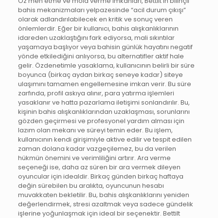
Öz men etme ve mola verme imkanları, Bettilt’in bilinçli
bahis mekanizmaları yelpazesinde “acil durum çıkışı”
olarak adlandırılabilecek en kritik ve sonuç veren
önlemlerdir. Eğer bir kullanıcı, bahis alışkanlıklarının
idareden uzaklaştığını fark ediyorsa, mali sıkıntılar
yaşamaya başlıyor veya bahisin günlük hayatını negatif
yönde etkilediğini anlıyorsa, bu alternatifler aktif hale
gelir. Özdenetimle yasaklama, kullanıcının belirli bir süre
boyunca (birkaç aydan birkaç seneye kadar) siteye
ulaşımını tamamen engellemesine imkan verir. Bu süre
zarfında, profil askıya alınır, para yatırma işlemleri
yasaklanır ve hatta pazarlama iletişimi sonlandırılır. Bu,
kişinin bahis alışkanlıklarından uzaklaşması, sorunlarını
gözden geçirmesi ve profesyonel yardım alması için
lazım olan mekanı ve süreyi temin eder. Bu işlem,
kullanıcının kendi girişimiyle aktive edilir ve tespit edilen
zaman dolana kadar vazgeçilemez, bu da verilen
hükmün önemini ve verimliliğini artırır. Ara verme
seçeneği ise, daha az süren bir ara vermek dileyen
oyuncular için idealdir. Birkaç günden birkaç haftaya
değin sürebilen bu aralıkta, oyuncunun hesabı
muvakkaten bekletilir. Bu, bahis alışkanlıklarını yeniden
değerlendirmek, stresi azaltmak veya sadece gündelik
işlerine yoğunlaşmak için ideal bir seçenektir. Bettilt