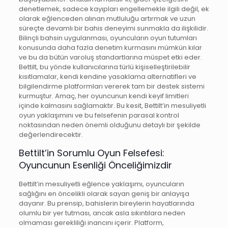
denetlemek, sadece kayıpları engellemekle ilgili değil, ek
olarak eğlenceden alınan mutluluğu artırmak ve uzun
süreçte devamlı bir bahis deneyimi sunmakla da ilişkilidir.
Bilinçli bahsin uygulanması, oyuncuların oyun tutumları
konusunda daha fazla denetim kurmasını mümkün kılar
ve bu da bütün varoluş standartlarına müspet etki eder.
Bettilt, bu yönde kullanıcılarına türlü kişiselleştirilebilir
kısıtlamalar, kendi kendine yasaklama alternatifleri ve
bilgilendirme platformları vererek tam bir destek sistemi
kurmuştur. Amaç, her oyuncunun kendi keyif limitleri
içinde kalmasını sağlamaktır. Bu kesit, Bettilt’in mesuliyetli
oyun yaklaşımını ve bu felsefenin parasal kontrol
noktasından neden önemli olduğunu detaylı bir şekilde
değerlendirecektir.
Bettilt’in Sorumlu Oyun Felsefesi:
Oyuncunun Esenliği Önceliğimizdir
Bettilt’in mesuliyetli eğlence yaklaşımı, oyuncuların
sağlığını en öncelikli olarak sayan geniş bir anlayışa
dayanır. Bu prensip, bahislerin bireylerin hayatlarında
olumlu bir yer tutması, ancak asla sıkıntılara neden
olmaması gerekliliği inancını içerir. Platform,