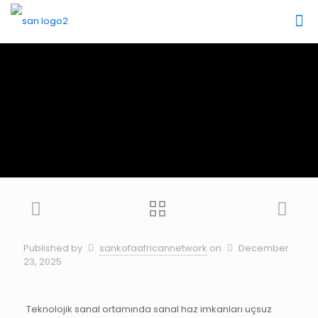
Published by
sankofaafricannetwork
on
December
23, 2025
Teknolojik sanal ortamında sanal haz imkanları uçsuz