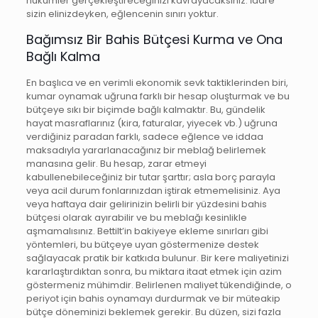
hükümler gerçekleştireceğinizi kavrayacaksınız. İdare
sizin elinizdeyken, eğlencenin sınırı yoktur.
Bağımsız Bir Bahis Bütçesi Kurma ve Ona
Bağlı Kalma
En başlıca ve en verimli ekonomik sevk taktiklerinden biri,
kumar oynamak uğruna farklı bir hesap oluşturmak ve bu
bütçeye sıkı bir biçimde bağlı kalmaktır. Bu, gündelik
hayat masraflarınız (kira, faturalar, yiyecek vb.) uğruna
verdiğiniz paradan farklı, sadece eğlence ve iddaa
maksadıyla yararlanacağınız bir meblağ belirlemek
manasına gelir. Bu hesap, zarar etmeyi
kabullenebileceğiniz bir tutar şarttır; asla borç parayla
veya acil durum fonlarınızdan iştirak etmemelisiniz. Aya
veya haftaya dair gelirinizin belirli bir yüzdesini bahis
bütçesi olarak ayırabilir ve bu meblağı kesinlikle
aşmamalısınız. Bettilt’in bakiyeye ekleme sınırları gibi
yöntemleri, bu bütçeye uyan göstermenize destek
sağlayacak pratik bir katkıda bulunur. Bir kere maliyetinizi
kararlaştırdıktan sonra, bu miktara itaat etmek için azim
göstermeniz mühimdir. Belirlenen maliyet tükendiğinde, o
periyot için bahis oynamayı durdurmak ve bir müteakip
bütçe döneminizi beklemek gerekir. Bu düzen, sizi fazla