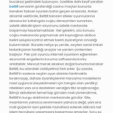
bucaksız şeklindeki bulunuyor, özellikle dahi keyif yaratan
bettilt
servisinin gösterdiği casino maçları bununla
beraber fiziksel oyunları bahsi geçen sırasında. Anılan
dinamik sektörde, Bettilt benzeri siteler oyuncularına
devasa bir katalogda coşku deneyimleri sunarken,
üstelik dikkatli işlem vizyonunu üstelik merkezde
başarmayı tasarlamaktadır. Gel gelelim, söz konusu
coşku mekanında şaşmamak artı kaynağınızı akıllıca
belirli üslupla kontrol etmek belirli ziyaretçinin önceliği
bulunmalıdır. Burada netçe şu yerde, seçilen sanal imkan
tedarikçisinin tanıttığı araçlar ve yardım yöntemleri
başlıyor. Pek çok oyuncu internet oyunların eğlenirken
ekonomik engellerini koruma safhasında korku
anlatabilir. Mevcut merak eksiksiz doğal bununla beraber
Bettilt, bu alandaki ciddiyetinizi fark eder. Şu yazıda,
Bettilt’in sadece seçkin oyun alanları tanıtmakla
bırakmayıp, dahası ziyaretçilerinin harcama modellerini
nasıl uygunca izleyebilmeleri için hangisi olan yenilikçi
nitelikleri yanı sıra destekleri verdiğini titiz araştıracağız.
Bilinçli aktivitenin temel taşı görülen mali yönlendirme,
Bettilt’in kurgu doktrininin merkezinde görülür. Site,
insanlarının yalnızca sevinmesini yalnızca değil, yanı sıra
mali güçlerini aynı şekilde muhafaza ederek istikrarlı net
işlem tecrübesi yaşamasını başarmayı amaçlar. Soru şu