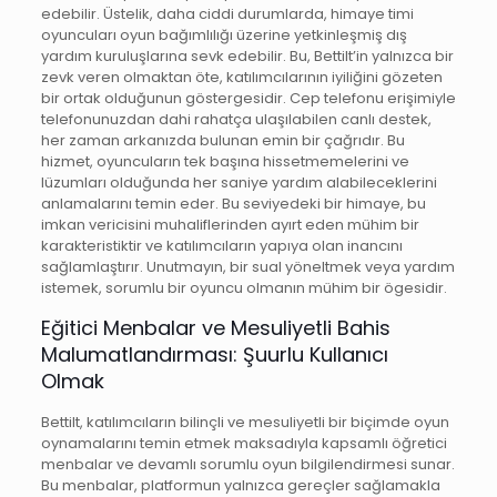
edebilir. Üstelik, daha ciddi durumlarda, himaye timi
oyuncuları oyun bağımlılığı üzerine yetkinleşmiş dış
yardım kuruluşlarına sevk edebilir. Bu, Bettilt’in yalnızca bir
zevk veren olmaktan öte, katılımcılarının iyiliğini gözeten
bir ortak olduğunun göstergesidir. Cep telefonu erişimiyle
telefonunuzdan dahi rahatça ulaşılabilen canlı destek,
her zaman arkanızda bulunan emin bir çağrıdır. Bu
hizmet, oyuncuların tek başına hissetmemelerini ve
lüzumları olduğunda her saniye yardım alabileceklerini
anlamalarını temin eder. Bu seviyedeki bir himaye, bu
imkan vericisini muhaliflerinden ayırt eden mühim bir
karakteristiktir ve katılımcıların yapıya olan inancını
sağlamlaştırır. Unutmayın, bir sual yöneltmek veya yardım
istemek, sorumlu bir oyuncu olmanın mühim bir ögesidir.
Eğitici Menbalar ve Mesuliyetli Bahis
Malumatlandırması: Şuurlu Kullanıcı
Olmak
Bettilt, katılımcıların bilinçli ve mesuliyetli bir biçimde oyun
oynamalarını temin etmek maksadıyla kapsamlı öğretici
menbalar ve devamlı sorumlu oyun bilgilendirmesi sunar.
Bu menbalar, platformun yalnızca gereçler sağlamakla