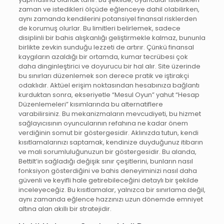
zaman ve istedikleri ölçüde eğlenceye dahil olabilirken,
aynı zamanda kendilerini potansiyel finansal risklerden
de korumuş olurlar. Bu limitleri belirlemek, sadece
disiplinli bir bahis alışkanlığı geliştirmekle kalmaz, bununla
birlikte zevkin sunduğu lezzeti de artırır. Çünkü finansal
kaygıların azaldığı bir ortamda, kumar tecrübesi çok
daha dinginleştirici ve doyurucu bir hal alır. Site üzerinde
bu sınırları düzenlemek son derece pratik ve iştirakçi
odaklıdır. Aktüel erişim noktasından hesabınıza bağlantı
kurduktan sonra, ekseriyetle “Mesul Oyun” yahut “Hesap
Düzenlemeleri” kısımlarında bu alternatiflere
varabilirsiniz. Bu mekanizmaların mevcudiyeti, bu hizmet
sağlayıcısının oyuncularının refahına ne kadar önem
verdiğinin somut bir göstergesidir. Aklınızda tutun, kendi
kısıtlamalarınızı saptamak, kendinize duyduğunuz itibarın
ve mali sorumluluğunuzun bir göstergesidir. Bu alanda,
Bettilt’in sağladığı değişik sınır çeşitlerini, bunların nasıl
fonksiyon gösterdiğini ve bahis deneyiminizi nasıl daha
güvenli ve keyifli hale getirebileceğini detaylı bir şekilde
inceleyeceğiz. Bu kısıtlamalar, yalnızca bir sınırlama değil,
aynı zamanda eğlence hazzınızı uzun dönemde emniyet
altına alan akıllı bir stratejidir.