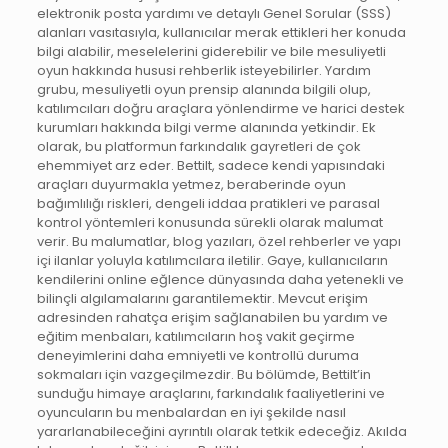
elektronik posta yardımı ve detaylı Genel Sorular (SSS)
alanları vasıtasıyla, kullanıcılar merak ettikleri her konuda
bilgi alabilir, meselelerini giderebilir ve bile mesuliyetli
oyun hakkında hususi rehberlik isteyebilirler. Yardım
grubu, mesuliyetli oyun prensip alanında bilgili olup,
katılımcıları doğru araçlara yönlendirme ve harici destek
kurumları hakkında bilgi verme alanında yetkindir. Ek
olarak, bu platformun farkındalık gayretleri de çok
ehemmiyet arz eder. Bettilt, sadece kendi yapısındaki
araçları duyurmakla yetmez, beraberinde oyun
bağımlılığı riskleri, dengeli iddaa pratikleri ve parasal
kontrol yöntemleri konusunda sürekli olarak malumat
verir. Bu malumatlar, blog yazıları, özel rehberler ve yapı
içi ilanlar yoluyla katılımcılara iletilir. Gaye, kullanıcıların
kendilerini online eğlence dünyasında daha yetenekli ve
bilinçli algılamalarını garantilemektir. Mevcut erişim
adresinden rahatça erişim sağlanabilen bu yardım ve
eğitim menbaları, katılımcıların hoş vakit geçirme
deneyimlerini daha emniyetli ve kontrollü duruma
sokmaları için vazgeçilmezdir. Bu bölümde, Bettilt’in
sunduğu himaye araçlarını, farkındalık faaliyetlerini ve
oyuncuların bu menbalardan en iyi şekilde nasıl
yararlanabileceğini ayrıntılı olarak tetkik edeceğiz. Akılda