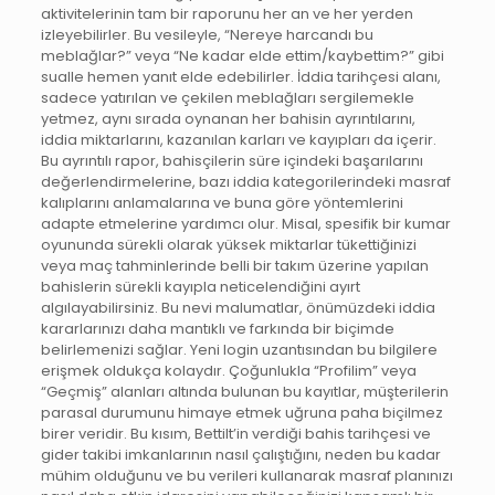
aktivitelerinin tam bir raporunu her an ve her yerden
izleyebilirler. Bu vesileyle, “Nereye harcandı bu
meblağlar?” veya “Ne kadar elde ettim/kaybettim?” gibi
sualle hemen yanıt elde edebilirler. İddia tarihçesi alanı,
sadece yatırılan ve çekilen meblağları sergilemekle
yetmez, aynı sırada oynanan her bahisin ayrıntılarını,
iddia miktarlarını, kazanılan karları ve kayıpları da içerir.
Bu ayrıntılı rapor, bahisçilerin süre içindeki başarılarını
değerlendirmelerine, bazı iddia kategorilerindeki masraf
kalıplarını anlamalarına ve buna göre yöntemlerini
adapte etmelerine yardımcı olur. Misal, spesifik bir kumar
oyununda sürekli olarak yüksek miktarlar tükettiğinizi
veya maç tahminlerinde belli bir takım üzerine yapılan
bahislerin sürekli kayıpla neticelendiğini ayırt
algılayabilirsiniz. Bu nevi malumatlar, önümüzdeki iddia
kararlarınızı daha mantıklı ve farkında bir biçimde
belirlemenizi sağlar. Yeni login uzantısından bu bilgilere
erişmek oldukça kolaydır. Çoğunlukla “Profilim” veya
“Geçmiş” alanları altında bulunan bu kayıtlar, müşterilerin
parasal durumunu himaye etmek uğruna paha biçilmez
birer veridir. Bu kısım, Bettilt’in verdiği bahis tarihçesi ve
gider takibi imkanlarının nasıl çalıştığını, neden bu kadar
mühim olduğunu ve bu verileri kullanarak masraf planınızı