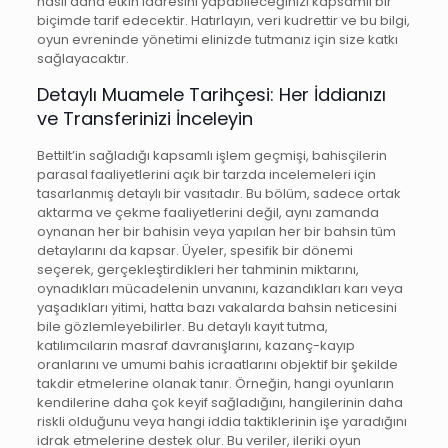
nasıl daha etkin idaresini yapabileceğinizi kapsamlı bir
biçimde tarif edecektir. Hatırlayın, veri kudrettir ve bu bilgi,
oyun evreninde yönetimi elinizde tutmanız için size katkı
sağlayacaktır.
Detaylı Muamele Tarihçesi: Her İddianızı
ve Transferinizi İnceleyin
Bettilt’in sağladığı kapsamlı işlem geçmişi, bahisçilerin
parasal faaliyetlerini açık bir tarzda incelemeleri için
tasarlanmış detaylı bir vasıtadır. Bu bölüm, sadece ortak
aktarma ve çekme faaliyetlerini değil, aynı zamanda
oynanan her bir bahisin veya yapılan her bir bahsin tüm
detaylarını da kapsar. Üyeler, spesifik bir dönemi
seçerek, gerçekleştirdikleri her tahminin miktarını,
oynadıkları mücadelenin unvanını, kazandıkları karı veya
yaşadıkları yitimi, hatta bazı vakalarda bahsin neticesini
bile gözlemleyebilirler. Bu detaylı kayıt tutma,
katılımcıların masraf davranışlarını, kazanç-kayıp
oranlarını ve umumi bahis icraatlarını objektif bir şekilde
takdir etmelerine olanak tanır. Örneğin, hangi oyunların
kendilerine daha çok keyif sağladığını, hangilerinin daha
riskli olduğunu veya hangi iddia taktiklerinin işe yaradığını
idrak etmelerine destek olur. Bu veriler, ileriki oyun