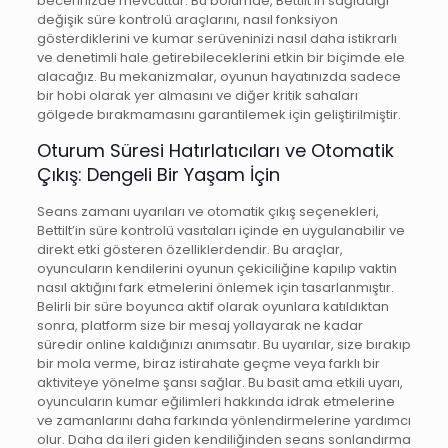
becerinizde mevcuttur. Bu bölümde, Bettilt’in sağladığı
değişik süre kontrolü araçlarını, nasıl fonksiyon
gösterdiklerini ve kumar serüveninizi nasıl daha istikrarlı
ve denetimli hale getirebileceklerini etkin bir biçimde ele
alacağız. Bu mekanizmalar, oyunun hayatınızda sadece
bir hobi olarak yer almasını ve diğer kritik sahaları
gölgede bırakmamasını garantilemek için geliştirilmiştir.
Oturum Süresi Hatırlatıcıları ve Otomatik
Çıkış: Dengeli Bir Yaşam İçin
Seans zamanı uyarıları ve otomatik çıkış seçenekleri,
Bettilt’in süre kontrolü vasıtaları içinde en uygulanabilir ve
direkt etki gösteren özelliklerdendir. Bu araçlar,
oyuncuların kendilerini oyunun çekiciliğine kapılıp vaktin
nasıl aktığını fark etmelerini önlemek için tasarlanmıştır.
Belirli bir süre boyunca aktif olarak oyunlara katıldıktan
sonra, platform size bir mesaj yollayarak ne kadar
süredir online kaldığınızı anımsatır. Bu uyarılar, size bırakıp
bir mola verme, biraz istirahate geçme veya farklı bir
aktiviteye yönelme şansı sağlar. Bu basit ama etkili uyarı,
oyuncuların kumar eğilimleri hakkında idrak etmelerine
ve zamanlarını daha farkında yönlendirmelerine yardımcı
olur. Daha da ileri giden kendiliğinden seans sonlandırma