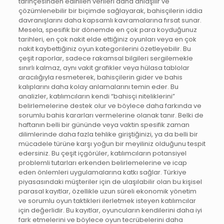
tarihçesinden edinilen verileri daha anlaşılır ve
çözümlenebilir bir biçimde sağlayarak, bahisçilerin iddia
davranışlarını daha kapsamlı kavramalarına fırsat sunar.
Mesela, spesifik bir dönemde en çok para koyduğunuz
tarihleri, en çok nakit elde ettiğiniz oyunları veya en çok
nakit kaybettiğiniz oyun kategorilerini özetleyebilir. Bu
çeşit raporlar, sadece rakamsal bilgileri sergilemekle
sınırlı kalmaz, aynı vakit grafikler veya hülasa tablolar
aracılığıyla resmeterek, bahisçilerin gider ve bahis
kalıplarını daha kolay anlamalarını temin eder. Bu
analizler, katılımcıların kendi “bahisçi niteliklerini”
belirlemelerine destek olur ve böylece daha farkında ve
sorumlu bahis kararları vermelerine olanak tanır. Belki de
haftanın belli bir gününde veya vaktin spesifik zaman
dilimlerinde daha fazla tehlike giriştiğinizi, ya da belli bir
mücadele türüne karşı yoğun bir meyiliniz olduğunu tespit
edersiniz. Bu çeşit içgörüler, katılımcıların potansiyel
problemli tutarları erkenden belirlemelerine ve icap
eden önlemleri uygulamalarına katkı sağlar. Türkiye
piyasasındaki müşteriler için de ulaşılabilir olan bu kişisel
parasal kayıtlar, özellikle uzun süreli ekonomik yönetim
ve sorumlu oyun taktikleri ilerletmek isteyen katılımcılar
için değerlidir. Bu kayıtlar, oyuncuların kendilerini daha iyi
fark etmelerini ve böylece oyun tecrübelerini daha