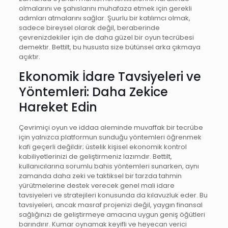
olmalarını ve şahıslarını muhafaza etmek için gerekli
adımları atmalarını sağlar. Şuurlu bir katılımcı olmak,
sadece bireysel olarak değil, beraberinde
çevrenizdekiler için de daha güzel bir oyun tecrübesi
demektir. Bettilt, bu hususta size bütünsel arka çıkmaya
açıktır.
Ekonomik İdare Tavsiyeleri ve
Yöntemleri: Daha Zekice
Hareket Edin
Çevrimiçi oyun ve iddaa aleminde muvaffak bir tecrübe
için yalnızca platformun sunduğu yöntemleri öğrenmek
kafi geçerli değildir; üstelik kişisel ekonomik kontrol
kabiliyetlerinizi de geliştirmeniz lazımdır. Bettilt,
kullanıcılarına sorumlu bahis yöntemleri sunarken, aynı
zamanda daha zeki ve taktiksel bir tarzda tahmin
yürütmelerine destek verecek genel mali idare
tavsiyeleri ve stratejileri konusunda da kılavuzluk eder. Bu
tavsiyeleri, ancak masraf projenizi değil, yaygın finansal
sağlığınızı de geliştirmeye amacına uygun geniş öğütleri
barındırır. Kumar oynamak keyifli ve heyecan verici