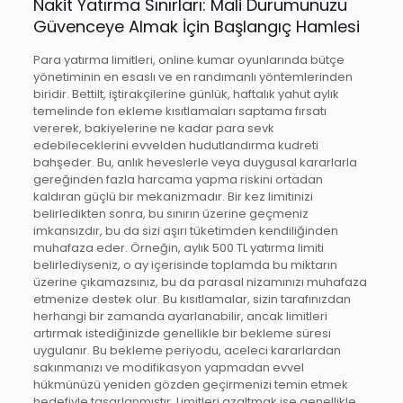
Nakit Yatırma Sınırları: Mali Durumunuzu
Güvenceye Almak İçin Başlangıç Hamlesi
Para yatırma limitleri, online kumar oyunlarında bütçe
yönetiminin en esaslı ve en randımanlı yöntemlerinden
biridir. Bettilt, iştirakçilerine günlük, haftalık yahut aylık
temelinde fon ekleme kısıtlamaları saptama fırsatı
vererek, bakiyelerine ne kadar para sevk
edebileceklerini evvelden hudutlandırma kudreti
bahşeder. Bu, anlık heveslerle veya duygusal kararlarla
gereğinden fazla harcama yapma riskini ortadan
kaldıran güçlü bir mekanizmadır. Bir kez limitinizi
belirledikten sonra, bu sınırın üzerine geçmeniz
imkansızdır, bu da sizi aşırı tüketimden kendiliğinden
muhafaza eder. Örneğin, aylık 500 TL yatırma limiti
belirlediyseniz, o ay içerisinde toplamda bu miktarın
üzerine çıkamazsınız, bu da parasal nizamınızı muhafaza
etmenize destek olur. Bu kısıtlamalar, sizin tarafınızdan
herhangi bir zamanda ayarlanabilir, ancak limitleri
artırmak istediğinizde genellikle bir bekleme süresi
uygulanır. Bu bekleme periyodu, aceleci kararlardan
sakınmanızı ve modifikasyon yapmadan evvel
hükmünüzü yeniden gözden geçirmenizi temin etmek
hedefiyle tasarlanmıştır. Limitleri azaltmak ise genellikle