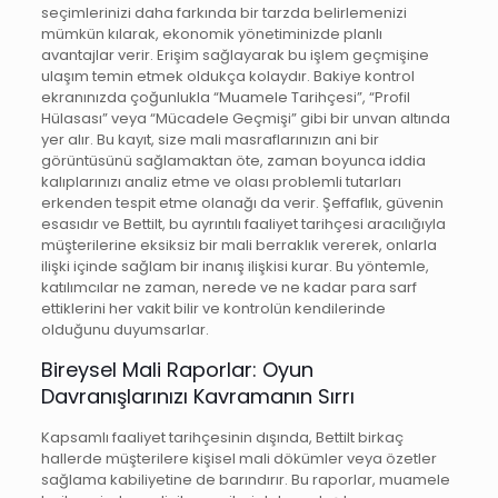
seçimlerinizi daha farkında bir tarzda belirlemenizi
mümkün kılarak, ekonomik yönetiminizde planlı
avantajlar verir. Erişim sağlayarak bu işlem geçmişine
ulaşım temin etmek oldukça kolaydır. Bakiye kontrol
ekranınızda çoğunlukla “Muamele Tarihçesi”, “Profil
Hülasası” veya “Mücadele Geçmişi” gibi bir unvan altında
yer alır. Bu kayıt, size mali masraflarınızın ani bir
görüntüsünü sağlamaktan öte, zaman boyunca iddia
kalıplarınızı analiz etme ve olası problemli tutarları
erkenden tespit etme olanağı da verir. Şeffaflık, güvenin
esasıdır ve Bettilt, bu ayrıntılı faaliyet tarihçesi aracılığıyla
müşterilerine eksiksiz bir mali berraklık vererek, onlarla
ilişki içinde sağlam bir inanış ilişkisi kurar. Bu yöntemle,
katılımcılar ne zaman, nerede ve ne kadar para sarf
ettiklerini her vakit bilir ve kontrolün kendilerinde
olduğunu duyumsarlar.
Bireysel Mali Raporlar: Oyun
Davranışlarınızı Kavramanın Sırrı
Kapsamlı faaliyet tarihçesinin dışında, Bettilt birkaç
hallerde müşterilere kişisel mali dökümler veya özetler
sağlama kabiliyetine de barındırır. Bu raporlar, muamele