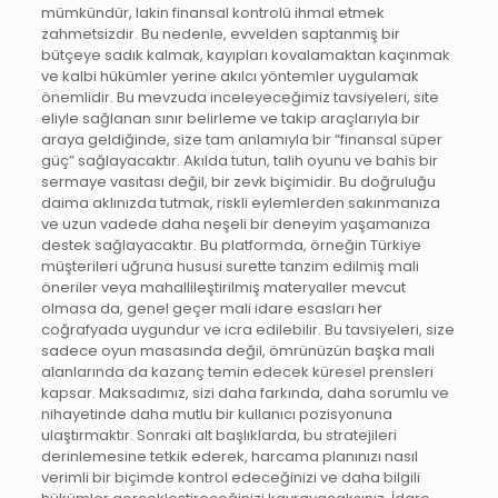
mümkündür, lakin finansal kontrolü ihmal etmek
zahmetsizdir. Bu nedenle, evvelden saptanmış bir
bütçeye sadık kalmak, kayıpları kovalamaktan kaçınmak
ve kalbi hükümler yerine akılcı yöntemler uygulamak
önemlidir. Bu mevzuda inceleyeceğimiz tavsiyeleri, site
eliyle sağlanan sınır belirleme ve takip araçlarıyla bir
araya geldiğinde, size tam anlamıyla bir “finansal süper
güç” sağlayacaktır. Akılda tutun, talih oyunu ve bahis bir
sermaye vasıtası değil, bir zevk biçimidir. Bu doğruluğu
daima aklınızda tutmak, riskli eylemlerden sakınmanıza
ve uzun vadede daha neşeli bir deneyim yaşamanıza
destek sağlayacaktır. Bu platformda, örneğin Türkiye
müşterileri uğruna hususi surette tanzim edilmiş mali
öneriler veya mahallileştirilmiş materyaller mevcut
olmasa da, genel geçer mali idare esasları her
coğrafyada uygundur ve icra edilebilir. Bu tavsiyeleri, size
sadece oyun masasında değil, ömrünüzün başka mali
alanlarında da kazanç temin edecek küresel prensleri
kapsar. Maksadımız, sizi daha farkında, daha sorumlu ve
nihayetinde daha mutlu bir kullanıcı pozisyonuna
ulaştırmaktır. Sonraki alt başlıklarda, bu stratejileri
derinlemesine tetkik ederek, harcama planınızı nasıl
verimli bir biçimde kontrol edeceğinizi ve daha bilgili