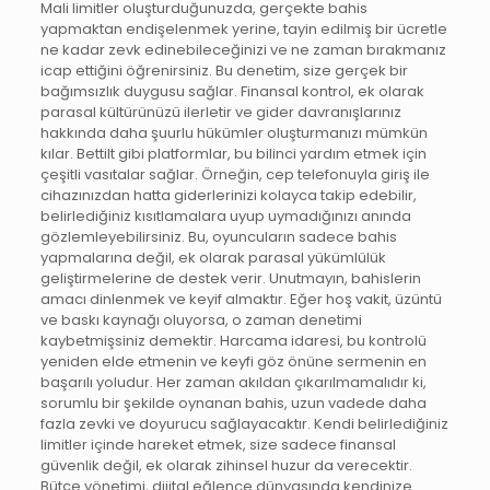
Mali limitler oluşturduğunuzda, gerçekte bahis
yapmaktan endişelenmek yerine, tayin edilmiş bir ücretle
ne kadar zevk edinebileceğinizi ve ne zaman bırakmanız
icap ettiğini öğrenirsiniz. Bu denetim, size gerçek bir
bağımsızlık duygusu sağlar. Finansal kontrol, ek olarak
parasal kültürünüzü ilerletir ve gider davranışlarınız
hakkında daha şuurlu hükümler oluşturmanızı mümkün
kılar. Bettilt gibi platformlar, bu bilinci yardım etmek için
çeşitli vasıtalar sağlar. Örneğin, cep telefonuyla giriş ile
cihazınızdan hatta giderlerinizi kolayca takip edebilir,
belirlediğiniz kısıtlamalara uyup uymadığınızı anında
gözlemleyebilirsiniz. Bu, oyuncuların sadece bahis
yapmalarına değil, ek olarak parasal yükümlülük
geliştirmelerine de destek verir. Unutmayın, bahislerin
amacı dinlenmek ve keyif almaktır. Eğer hoş vakit, üzüntü
ve baskı kaynağı oluyorsa, o zaman denetimi
kaybetmişsiniz demektir. Harcama idaresi, bu kontrolü
yeniden elde etmenin ve keyfi göz önüne sermenin en
başarılı yoludur. Her zaman akıldan çıkarılmamalıdır ki,
sorumlu bir şekilde oynanan bahis, uzun vadede daha
fazla zevki ve doyurucu sağlayacaktır. Kendi belirlediğiniz
limitler içinde hareket etmek, size sadece finansal
güvenlik değil, ek olarak zihinsel huzur da verecektir.
Bütçe yönetimi, dijital eğlence dünyasında kendinize