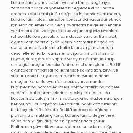
kullanıcılarına sadece bir oyun platformu değil, aynı
zamanda bilinçli ve yönetilen bir eğlence alanı verme
amacını kabul etmiştir. Bu doğrultuda, bahsedilen mecra,
kullanıcılarını olası ihtimalleri konusunda haberdar etmek
için etkin önlemler alır. Geniş aydınlatıcı belgeler, kendine
yardım araçları ve tiryakilikle savaşan organizasyonlara
rehberliklerle oyunculara tam destek sunulur. Bu metot,
oyuncuların bahis alışkanlıklarını sistematik bir şekilde
denetlemeleri ve lüzumu halinde araya girmeleri için
cesaretlendirici bir atmosfer oluşturur. Finansal sınırlar
koyma, süreç idaresi yapma ve oyun eğilimlerini takip
etme gibi araçlar, bu felsefenin somut sonuçlarıdır. Bettilt,
oyuncularının finansal hallerini riske sokmadan, zevki ve
sürdürülebilir bir oyun tecrübesi deneyimlemelerini
amaçlar. Sorumlu oyun felsefesi, aynı zamanda
küçüklerin muhafaza edilmesi, dolandırıcılıkla mücadele
ve dürüst bahis prensiblerinin tatbiki gibi alanları da
kapsar. Bettilt ulaşım linkini vasıtasıyla bu platforma erişen
her oyuncu, bu kapsamlı ve sorumlu bahis atmosferinin
bir bileşenidir. Bu felsefe, Bettilt’i sadece bir eğlence
platformu olmaktan çıkarıp, kullanıcılarına değer veren
ve onların iyiliğini düşünen bir partner dönüştürür.
Platformun güvenlik ve prensiplere olan adanmışlığı,
oyuncuların kendilerini emniyette duymalarını ve eğlence