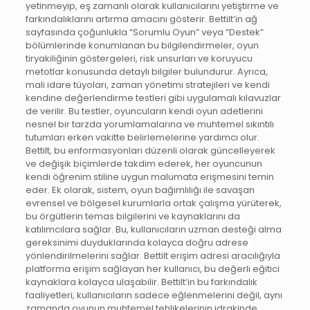
yetinmeyip, eş zamanlı olarak kullanıcılarını yetiştirme ve
farkındalıklarını artırma amacını gösterir. Bettilt’in ağ
sayfasında çoğunlukla “Sorumlu Oyun” veya “Destek”
bölümlerinde konumlanan bu bilgilendirmeler, oyun
tiryakiliğinin göstergeleri, risk unsurları ve koruyucu
metotlar konusunda detaylı bilgiler bulundurur. Ayrıca,
mali idare tüyoları, zaman yönetimi stratejileri ve kendi
kendine değerlendirme testleri gibi uygulamalı kılavuzlar
de verilir. Bu testler, oyuncuların kendi oyun adetlerini
nesnel bir tarzda yorumlamalarına ve muhtemel sıkıntılı
tutumları erken vakitte belirlemelerine yardımcı olur.
Bettilt, bu enformasyonları düzenli olarak güncelleyerek
ve değişik biçimlerde takdim ederek, her oyuncunun
kendi öğrenim stiline uygun malumata erişmesini temin
eder. Ek olarak, sistem, oyun bağımlılığı ile savaşan
evrensel ve bölgesel kurumlarla ortak çalışma yürüterek,
bu örgütlerin temas bilgilerini ve kaynaklarını da
katılımcılara sağlar. Bu, kullanıcıların uzman desteği alma
gereksinimi duyduklarında kolayca doğru adrese
yönlendirilmelerini sağlar. Bettilt erişim adresi aracılığıyla
platforma erişim sağlayan her kullanıcı, bu değerli eğitici
kaynaklara kolayca ulaşabilir. Bettilt’in bu farkındalık
faaliyetleri, kullanıcıların sadece eğlenmelerini değil, aynı
zamanda oyunun muhtemel tehlikelerinin idrakinde