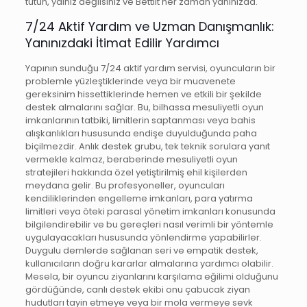
tutun, yalnız değilsiniz ve Bettilt her zaman yanınızda.
7/24 Aktif Yardım ve Uzman Danışmanlık:
Yanınızdaki İtimat Edilir Yardımcı
Yapının sunduğu 7/24 aktif yardım servisi, oyuncuların bir
problemle yüzleştiklerinde veya bir muavenete
gereksinim hissettiklerinde hemen ve etkili bir şekilde
destek almalarını sağlar. Bu, bilhassa mesuliyetli oyun
imkanlarının tatbiki, limitlerin saptanması veya bahis
alışkanlıkları hususunda endişe duyulduğunda paha
biçilmezdir. Anlık destek grubu, tek teknik sorulara yanıt
vermekle kalmaz, beraberinde mesuliyetli oyun
stratejileri hakkında özel yetiştirilmiş ehil kişilerden
meydana gelir. Bu profesyoneller, oyuncuları
kendiliklerinden engelleme imkanları, para yatırma
limitleri veya öteki parasal yönetim imkanları konusunda
bilgilendirebilir ve bu gereçleri nasıl verimli bir yöntemle
uygulayacakları hususunda yönlendirme yapabilirler.
Duygulu demlerde sağlanan seri ve empatik destek,
kullanıcıların doğru kararlar almalarına yardımcı olabilir.
Mesela, bir oyuncu ziyanlarını karşılama eğilimi olduğunu
gördüğünde, canlı destek ekibi onu çabucak ziyan
hudutları tayin etmeye veya bir mola vermeye sevk