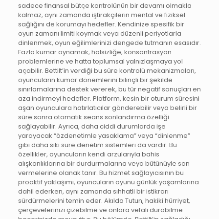
sadece finansal bütçe kontrolünün bir devamı olmakla
kalmaz, aynı zamanda iştirakçilerin mental ve fiziksel
sağlığını de korumayı hedefler. Kendinize spesifik bir
oyun zamanı limiti koymak veya düzenli periyotlarla
dinlenmek, oyun eğilimlerinizi dengede tutmanın esasıdır.
Fazla kumar oynamak, halsizliğe, konsantrasyon
problemlerine ve hatta toplumsal yalnızlaşmaya yol
açabilir. Bettilt’in verdiği bu süre kontrolü mekanizmaları,
oyuncuların kumar dönemlerini bilinçli bir şekilde
sınırlamalarına destek vererek, bu tür negatif sonuçları en
aza indirmeyi hedefler. Platform, kesin bir oturum süresini
aşan oyunculara hatırlatıcılar gönderebilir veya belirli bir
süre sonra otomatik seans sonlandırma özelliği
sağlayabilir. Ayrıca, daha ciddi durumlarda işe
yarayacak “özdenetimle yasaklama” veya “dinlenme”
gibi daha sıkı süre denetim sistemleri da vardır. Bu
özellikler, oyuncuların kendi arzularıyla bahis
alışkanlıklarına bir durdurmalarına veya bütünüyle son
vermelerine olanak tanır. Bu hizmet sağlayıcısının bu
proaktif yaklaşımı, oyuncuların oyunu günlük yaşamlarına
dahil ederken, aynı zamanda sıhhatli bir istikrarı
sürdürmelerini temin eder. Akılda Tutun, hakiki hürriyet,
çerçevelerinizi çizebilme ve onlara vefalı durabilme