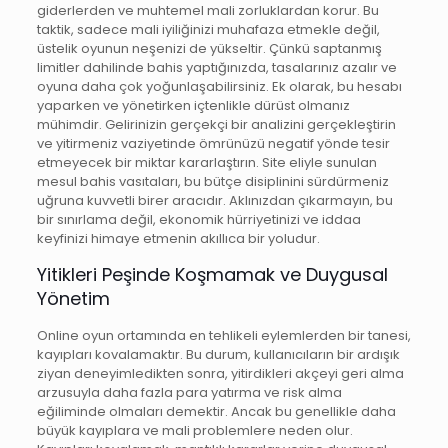
giderlerden ve muhtemel mali zorluklardan korur. Bu
taktik, sadece mali iyiliğinizi muhafaza etmekle değil,
üstelik oyunun neşenizi de yükseltir. Çünkü saptanmış
limitler dahilinde bahis yaptığınızda, tasalarınız azalır ve
oyuna daha çok yoğunlaşabilirsiniz. Ek olarak, bu hesabı
yaparken ve yönetirken içtenlikle dürüst olmanız
mühimdir. Gelirinizin gerçekçi bir analizini gerçekleştirin
ve yitirmeniz vaziyetinde ömrünüzü negatif yönde tesir
etmeyecek bir miktar kararlaştırın. Site eliyle sunulan
mesul bahis vasıtaları, bu bütçe disiplinini sürdürmeniz
uğruna kuvvetli birer aracıdır. Aklınızdan çıkarmayın, bu
bir sınırlama değil, ekonomik hürriyetinizi ve iddaa
keyfinizi himaye etmenin akıllıca bir yoludur.
Yitikleri Peşinde Koşmamak ve Duygusal
Yönetim
Online oyun ortamında en tehlikeli eylemlerden bir tanesi,
kayıpları kovalamaktır. Bu durum, kullanıcıların bir ardışık
ziyan deneyimledikten sonra, yitirdikleri akçeyi geri alma
arzusuyla daha fazla para yatırma ve risk alma
eğiliminde olmaları demektir. Ancak bu genellikle daha
büyük kayıplara ve mali problemlere neden olur.