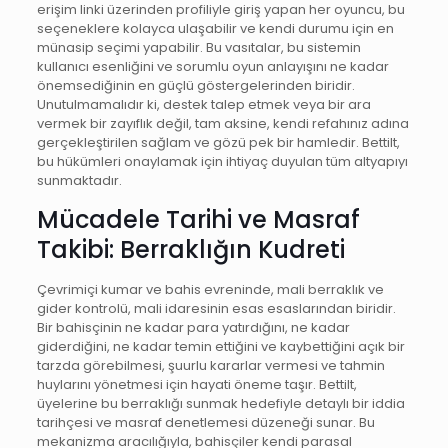
erişim linki üzerinden profiliyle giriş yapan her oyuncu, bu
seçeneklere kolayca ulaşabilir ve kendi durumu için en
münasip seçimi yapabilir. Bu vasıtalar, bu sistemin
kullanıcı esenliğini ve sorumlu oyun anlayışını ne kadar
önemsediğinin en güçlü göstergelerinden biridir.
Unutulmamalıdır ki, destek talep etmek veya bir ara
vermek bir zayıflık değil, tam aksine, kendi refahınız adına
gerçekleştirilen sağlam ve gözü pek bir hamledir. Bettilt,
bu hükümleri onaylamak için ihtiyaç duyulan tüm altyapıyı
sunmaktadır.
Mücadele Tarihi ve Masraf
Takibi: Berraklığın Kudreti
Çevrimiçi kumar ve bahis evreninde, mali berraklık ve
gider kontrolü, mali idaresinin esas esaslarından biridir.
Bir bahisçinin ne kadar para yatırdığını, ne kadar
giderdiğini, ne kadar temin ettiğini ve kaybettiğini açık bir
tarzda görebilmesi, şuurlu kararlar vermesi ve tahmin
huylarını yönetmesi için hayati öneme taşır. Bettilt,
üyelerine bu berraklığı sunmak hedefiyle detaylı bir iddia
tarihçesi ve masraf denetlemesi düzeneği sunar. Bu
mekanizma aracılığıyla, bahisçiler kendi parasal