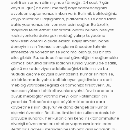
belirli bir zaman dilimi içinde (örneğin, 24 saat, 7 gün
veya 30 gün) ne denli meblağ kaybedebileceğinizi
evvelden saptamanıza imkan verir. Bu limit, belirlediğiniz
kayıp miktarına ulaştığınızda, platformun size daha fazla
bahis yapmanıza izin vermemesini sağlar. Bu özellik,
“kayıpları telafi etme” sendromu olarak bilinen, hissiyatı
reaksiyonlarla daha çok meblağ yatırıp kaybetme
tehlikesini önemli ölçüde eksiltir. Kayıp limitleri, bahis
deneyiminizin finansal sonuçlarını önceden tahmin
etmenize ve yönetmenize yardımcı olan güçlü bir oto-
pilot gibidir. Bu, sadece finansal güvenliğinizi sağlamakla
kalmaz, bununla birlikte iddianın ruhsal yükünü de azaltır,
çünkü ne kadar ziyan edebileceğinizi bilirsiniz ve bu
hududu geçme kaygısı duymazsınız. Kumar sınırları ise,
tek bir kumarda yahut belli bir oyun çeşidinde ne denli
meblağ yatırabileceğinizi kısıtlamanıza fırsat verir. Bu,
hususen yüksek tehlikeli oyunlara yahut fevri kararlarla
büyük meblağlar yatırma meyli olan katılımcılar için
yararlıdır. Tek seferde çok büyük miktarlarda para
kaybetme riskini düşürür ve daha dengeli bir kumar
biçimini özendirir. Bettilt, bu limitleri de kullanıcı dostu bir
arayüzle sunarak, her kullanıcının kendi risk tahammülüne
elverişli düzenlemeleri rahatça yapmasını temin eder.
Bettilt giriş adresi üzerinden hesabınıza giriş yaparak, bu