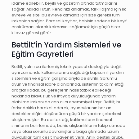
idame edilebilir, keyifli ve gözetim altında tutmalarını
sağlar. Akılda Tutun, kendinizi anlamak, farklılaşma için ilk
evreye ve site, bu evreye atmanız için size gerekli tüm
imkanları sağlar. Parasal kayıtlar, bahisin sadece bir keyif
enstrümanı olarak kalmasını sağlamak için güçlü birer
kılavuz görevi görür.
Bettilt’in Yardım Sistemleri ve
Eğitim Gayretleri
Bettilt, yalnızca ilerlemiş teknik yapısal desteğiyle değil,
aynı zamanda kullanıcılarına sağladığı kapsamlı yardım
sistemleri ve eğitim çalışmalarıyla de sivrilir. Sorumlu
oyun ve finansal idare alanlarında, sistemin takdim ettiği
araçlar kadar, bu gereçlerin nasıl tatbik edileceği
hakkında kılavuzluk ve ihtiyaç duyulduğunda yardım
alabilme imkanı da can alıcı ehemmiyet taşır. Bettilt, bu
farkındalıkla hareket ederek, oyuncularının her an
desteklendiğini düşündüren güçlü bir yardım şebekesi
oluşturmuştur. Bu destek ağı, katılımcıların finansal
sınırlarını belirlemede, bahis alışkanlıklarını takip etmede
veya olası sorunlu davranışlarla başa çıkmada lüzum
duydukları tüm çeşit muaveneti verir. Anlık destek grubu,