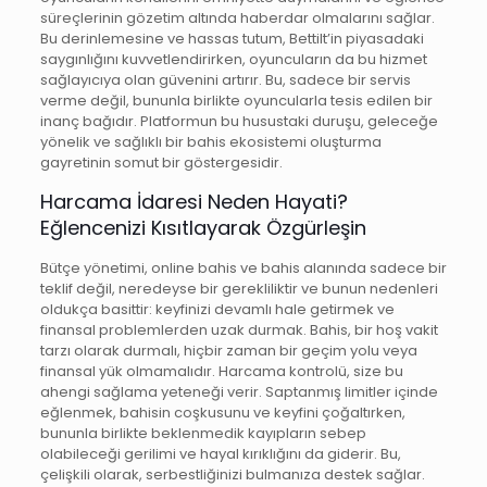
süreçlerinin gözetim altında haberdar olmalarını sağlar.
Bu derinlemesine ve hassas tutum, Bettilt’in piyasadaki
saygınlığını kuvvetlendirirken, oyuncuların da bu hizmet
sağlayıcıya olan güvenini artırır. Bu, sadece bir servis
verme değil, bununla birlikte oyuncularla tesis edilen bir
inanç bağıdır. Platformun bu husustaki duruşu, geleceğe
yönelik ve sağlıklı bir bahis ekosistemi oluşturma
gayretinin somut bir göstergesidir.
Harcama İdaresi Neden Hayati?
Eğlencenizi Kısıtlayarak Özgürleşin
Bütçe yönetimi, online bahis ve bahis alanında sadece bir
teklif değil, neredeyse bir gerekliliktir ve bunun nedenleri
oldukça basittir: keyfinizi devamlı hale getirmek ve
finansal problemlerden uzak durmak. Bahis, bir hoş vakit
tarzı olarak durmalı, hiçbir zaman bir geçim yolu veya
finansal yük olmamalıdır. Harcama kontrolü, size bu
ahengi sağlama yeteneği verir. Saptanmış limitler içinde
eğlenmek, bahisin coşkusunu ve keyfini çoğaltırken,
bununla birlikte beklenmedik kayıpların sebep
olabileceği gerilimi ve hayal kırıklığını da giderir. Bu,
çelişkili olarak, serbestliğinizi bulmanıza destek sağlar.