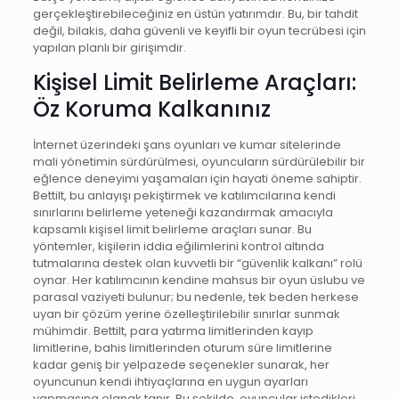
gerçekleştirebileceğiniz en üstün yatırımdır. Bu, bir tahdit
değil, bilakis, daha güvenli ve keyifli bir oyun tecrübesi için
yapılan planlı bir girişimdir.
Kişisel Limit Belirleme Araçları:
Öz Koruma Kalkanınız
İnternet üzerindeki şans oyunları ve kumar sitelerinde
mali yönetimin sürdürülmesi, oyuncuların sürdürülebilir bir
eğlence deneyimi yaşamaları için hayati öneme sahiptir.
Bettilt, bu anlayışı pekiştirmek ve katılımcılarına kendi
sınırlarını belirleme yeteneği kazandırmak amacıyla
kapsamlı kişisel limit belirleme araçları sunar. Bu
yöntemler, kişilerin iddia eğilimlerini kontrol altında
tutmalarına destek olan kuvvetli bir “güvenlik kalkanı” rolü
oynar. Her katılımcının kendine mahsus bir oyun üslubu ve
parasal vaziyeti bulunur; bu nedenle, tek beden herkese
uyan bir çözüm yerine özelleştirilebilir sınırlar sunmak
mühimdir. Bettilt, para yatırma limitlerinden kayıp
limitlerine, bahis limitlerinden oturum süre limitlerine
kadar geniş bir yelpazede seçenekler sunarak, her
oyuncunun kendi ihtiyaçlarına en uygun ayarları
yapmasına olanak tanır. Bu şekilde, oyuncular istedikleri