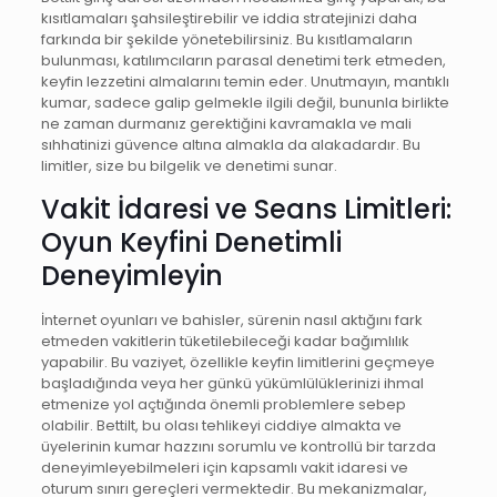
kısıtlamaları şahsileştirebilir ve iddia stratejinizi daha
farkında bir şekilde yönetebilirsiniz. Bu kısıtlamaların
bulunması, katılımcıların parasal denetimi terk etmeden,
keyfin lezzetini almalarını temin eder. Unutmayın, mantıklı
kumar, sadece galip gelmekle ilgili değil, bununla birlikte
ne zaman durmanız gerektiğini kavramakla ve mali
sıhhatinizi güvence altına almakla da alakadardır. Bu
limitler, size bu bilgelik ve denetimi sunar.
Vakit İdaresi ve Seans Limitleri:
Oyun Keyfini Denetimli
Deneyimleyin
İnternet oyunları ve bahisler, sürenin nasıl aktığını fark
etmeden vakitlerin tüketilebileceği kadar bağımlılık
yapabilir. Bu vaziyet, özellikle keyfin limitlerini geçmeye
başladığında veya her günkü yükümlülüklerinizi ihmal
etmenize yol açtığında önemli problemlere sebep
olabilir. Bettilt, bu olası tehlikeyi ciddiye almakta ve
üyelerinin kumar hazzını sorumlu ve kontrollü bir tarzda
deneyimleyebilmeleri için kapsamlı vakit idaresi ve
oturum sınırı gereçleri vermektedir. Bu mekanizmalar,