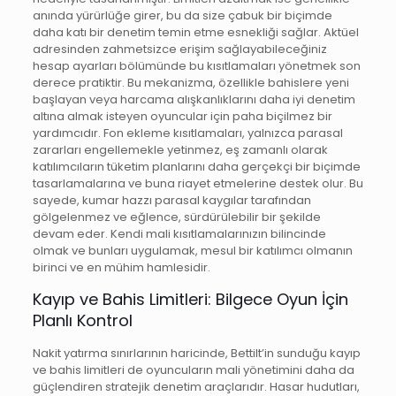
anında yürürlüğe girer, bu da size çabuk bir biçimde
daha katı bir denetim temin etme esnekliği sağlar. Aktüel
adresinden zahmetsizce erişim sağlayabileceğiniz
hesap ayarları bölümünde bu kısıtlamaları yönetmek son
derece pratiktir. Bu mekanizma, özellikle bahislere yeni
başlayan veya harcama alışkanlıklarını daha iyi denetim
altına almak isteyen oyuncular için paha biçilmez bir
yardımcıdır. Fon ekleme kısıtlamaları, yalnızca parasal
zararları engellemekle yetinmez, eş zamanlı olarak
katılımcıların tüketim planlarını daha gerçekçi bir biçimde
tasarlamalarına ve buna riayet etmelerine destek olur. Bu
sayede, kumar hazzı parasal kaygılar tarafından
gölgelenmez ve eğlence, sürdürülebilir bir şekilde
devam eder. Kendi mali kısıtlamalarınızın bilincinde
olmak ve bunları uygulamak, mesul bir katılımcı olmanın
birinci ve en mühim hamlesidir.
Kayıp ve Bahis Limitleri: Bilgece Oyun İçin
Planlı Kontrol
Nakit yatırma sınırlarının haricinde, Bettilt’in sunduğu kayıp
ve bahis limitleri de oyuncuların mali yönetimini daha da
güçlendiren stratejik denetim araçlarıdır. Hasar hudutları,