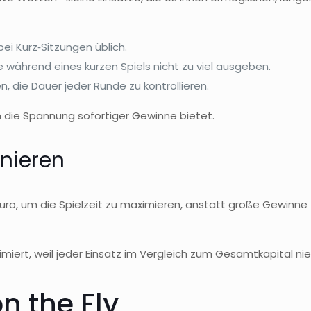
 bei Kurz‑Sitzungen üblich.
ie während eines kurzen Spiels nicht zu viel ausgeben.
, die Dauer jeder Runde zu kontrollieren.
h die Spannung sofortiger Gewinne bietet.
onieren
 Euro, um die Spielzeit zu maximieren, anstatt große Gewinne 
inimiert, weil jeder Einsatz im Vergleich zum Gesamtkapital nied
n the Fly