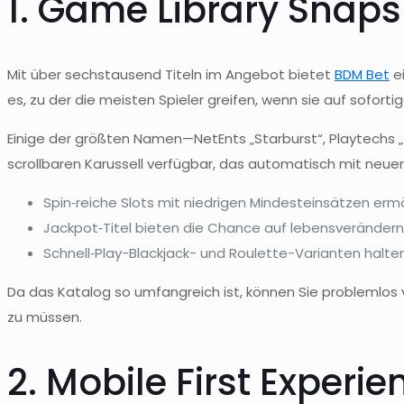
1. Game Library Snap
Mit über sechstausend Titeln im Angebot bietet
BDM Bet
ei
es, zu der die meisten Spieler greifen, wenn sie auf soforti
Einige der größten Namen—NetEnts „Starburst“, Playtechs „
scrollbaren Karussell verfügbar, das automatisch mit neuen
Spin‑reiche Slots mit niedrigen Mindesteinsätzen ermö
Jackpot‑Titel bieten die Chance auf lebensveränder
Schnell‑Play-Blackjack- und Roulette-Varianten halte
Da das Katalog so umfangreich ist, können Sie problemlos
zu müssen.
2. Mobile First Experie