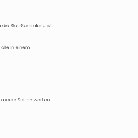
h die Slot‑Sammlung ist
alle in einem
n neuer Seiten warten