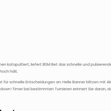
en katapultiert, liefert BDM Bet das schnelle und pulsieren
hoch hält.
für schnelle Entscheidungen an: Helle Banner blitzen mit Ak
tdown-Timer bei bestimmten Turnieren erinnert Sie daran, da