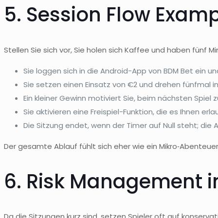
5. Session Flow Exam
Stellen Sie sich vor, Sie holen sich Kaffee und haben fünf 
Sie loggen sich in die Android-App von BDM Bet ein un
Sie setzen einen Einsatz von €2 und drehen fünfmal in 
Ein kleiner Gewinn motiviert Sie, beim nächsten Spie
Sie aktivieren eine Freispiel-Funktion, die es Ihnen er
Die Sitzung endet, wenn der Timer auf Null steht; di
Der gesamte Ablauf fühlt sich eher wie ein Mikro‑Abenteuer 
6. Risk Management in
Da die Sitzungen kurz sind, setzen Spieler oft auf konservat