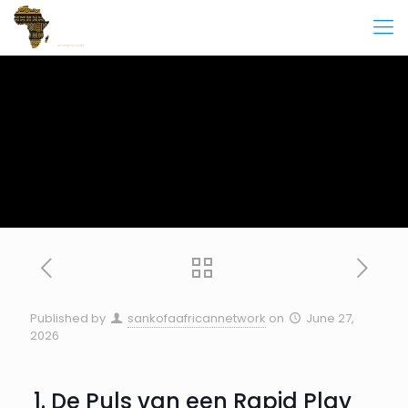
Published by
sankofaafricannetwork
on
June 27,
2026
1. De Puls van een Rapid Play