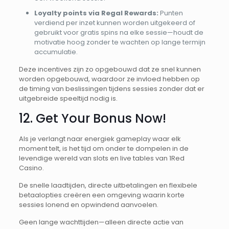
Loyalty points via Regal Rewards:
Punten
verdiend per inzet kunnen worden uitgekeerd of
gebruikt voor gratis spins na elke sessie—houdt de
motivatie hoog zonder te wachten op lange termijn
accumulatie.
Deze incentives zijn zo opgebouwd dat ze snel kunnen
worden opgebouwd, waardoor ze invloed hebben op
de timing van beslissingen tijdens sessies zonder dat er
uitgebreide speeltijd nodig is.
12. Get Your Bonus Now!
Als je verlangt naar energiek gameplay waar elk
moment telt, is het tijd om onder te dompelen in de
levendige wereld van slots en live tables van 1Red
Casino.
De snelle laadtijden, directe uitbetalingen en flexibele
betaalopties creëren een omgeving waarin korte
sessies lonend en opwindend aanvoelen.
Geen lange wachttijden—alleen directe actie van