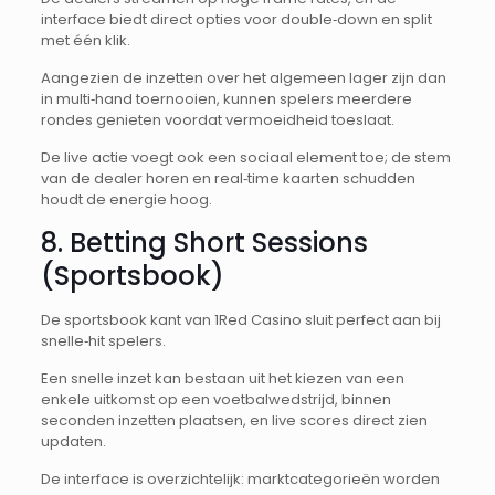
interface biedt direct opties voor double‑down en split
met één klik.
Aangezien de inzetten over het algemeen lager zijn dan
in multi‑hand toernooien, kunnen spelers meerdere
rondes genieten voordat vermoeidheid toeslaat.
De live actie voegt ook een sociaal element toe; de stem
van de dealer horen en real‑time kaarten schudden
houdt de energie hoog.
8. Betting Short Sessions
(Sportsbook)
De sportsbook kant van 1Red Casino sluit perfect aan bij
snelle‑hit spelers.
Een snelle inzet kan bestaan uit het kiezen van een
enkele uitkomst op een voetbalwedstrijd, binnen
seconden inzetten plaatsen, en live scores direct zien
updaten.
De interface is overzichtelijk: marktcategorieën worden