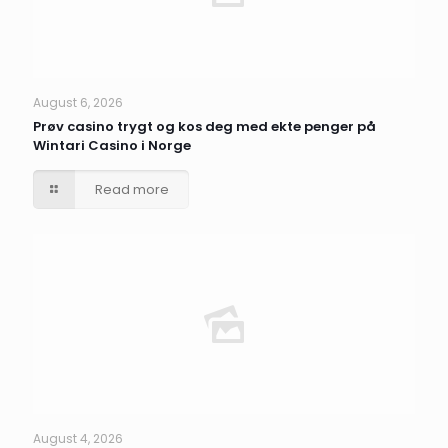
August 6, 2026
Prøv casino trygt og kos deg med ekte penger på
Wintari Casino i Norge
Read more
August 4, 2026