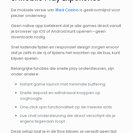
De mobiele versie van
1Red Casino
is gestroomlijnd voor
plezier onderweg.
Geen native app betekent dat je alle games direct vanuit
je browser op iOS of Android kunt openen—geen
downloads nodig.
Snel ladende tijden en responsief design zorgen ervoor
dat je zelfs in de rij of tijdens het wachten op de bus, kunt
blijven spelen.
Belangrijke functies die snelle play ondersteunen, zijn
onder andere:
Instant game launch met minimale buffering
Snelle deposit en withdrawal knoppen op
ooghoogte
One‑click spin functionaliteit op de meeste slots
Live chat ondersteuning die direct verschijnt als je
ergens tegenaan loopt
Deze setup laat je in de flow blijven; je verspilt geen tijd