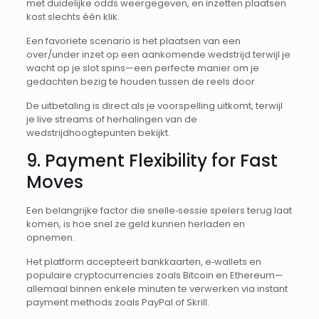
met duidelijke odds weergegeven, en inzetten plaatsen
kost slechts één klik.
Een favoriete scenario is het plaatsen van een
over/under inzet op een aankomende wedstrijd terwijl je
wacht op je slot spins—een perfecte manier om je
gedachten bezig te houden tussen de reels door.
De uitbetaling is direct als je voorspelling uitkomt, terwijl
je live streams of herhalingen van de
wedstrijdhoogtepunten bekijkt.
9. Payment Flexibility for Fast
Moves
Een belangrijke factor die snelle‑sessie spelers terug laat
komen, is hoe snel ze geld kunnen herladen en
opnemen.
Het platform accepteert bankkaarten, e‑wallets en
populaire cryptocurrencies zoals Bitcoin en Ethereum—
allemaal binnen enkele minuten te verwerken via instant
payment methods zoals PayPal of Skrill.