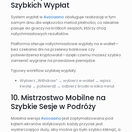
Szybkich Wypłat
System wypłat w
Avocasino
obsługuje realizację w tym
samym dniu dla większości metod płatności, co idealnie
pasuje do graczy na krótkich sesjach, którzy chcą
natychmiastowych rezultatów.
Platforma oferuje natychmiastowe wypłaty na e‑wallet—
bez czekania dni na przelewy bankowe czy
potwierdzenia kryptowalut—dzięki czemu możesz szybko
zamienić wygrane na prawdziwe pieniądze.
Typowy workflow szybkiej wypłaty:
Wybierz „Withdraw” → wybierz e‑wallet → wpisz
kwotę → potwierdź → odbierz środki w kilka minut.
10. Mistrzostwo Mobilne na
Szybkie Sesje w Podróży
Mobilna wersja
Avocasino
jest zoptymalizowana pod
kątem ekranów dotykowych; każdy przycisk jest
wystarczająco duży, aby można go było szybko kliknąć, a