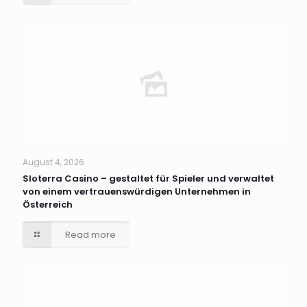
August 4, 2026
Sloterra Casino – gestaltet für Spieler und verwaltet
von einem vertrauenswürdigen Unternehmen in
Österreich
Read more