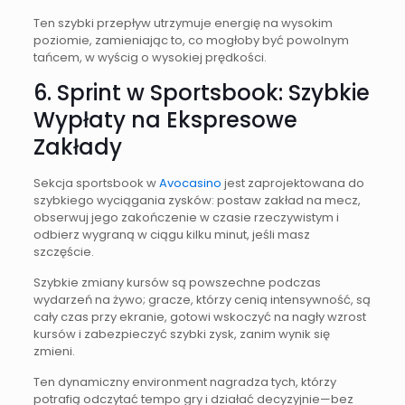
Ten szybki przepływ utrzymuje energię na wysokim
poziomie, zamieniając to, co mogłoby być powolnym
tańcem, w wyścig o wysokiej prędkości.
6. Sprint w Sportsbook: Szybkie
Wypłaty na Ekspresowe
Zakłady
Sekcja sportsbook w
Avocasino
jest zaprojektowana do
szybkiego wyciągania zysków: postaw zakład na mecz,
obserwuj jego zakończenie w czasie rzeczywistym i
odbierz wygraną w ciągu kilku minut, jeśli masz
szczęście.
Szybkie zmiany kursów są powszechne podczas
wydarzeń na żywo; gracze, którzy cenią intensywność, są
cały czas przy ekranie, gotowi wskoczyć na nagły wzrost
kursów i zabezpieczyć szybki zysk, zanim wynik się
zmieni.
Ten dynamiczny environment nagradza tych, którzy
potrafią odczytać tempo gry i działać decyzyjnie—bez