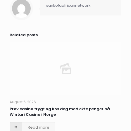
sankofaafricannetwork
Related posts
August 6, 2026
Prøv casino trygt og kos deg med ekte penger på
Wintari Casino i Norge
Read more