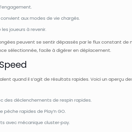
 l’engagement.
 convient aux modes de vie chargés.
les joueurs à revenir.
longées peuvent se sentir dépassés par le flux constant de
ence sélectionnée, facile à digérer en déplacement.
 Speed
lent quand il s’agit de résultats rapides. Voici un aperçu d
ec des déclenchements de respin rapides.
e pêche rapides de Play’n GO.
ts avec mécanique cluster‑pay.