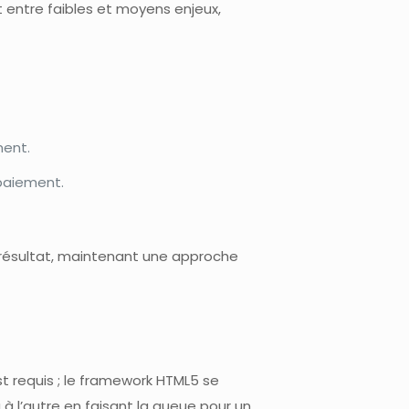
entre faibles et moyens enjeux,
ment.
 paiement.
 résultat, maintenant une approche
t requis ; le framework HTML5 se
à l’autre en faisant la queue pour un