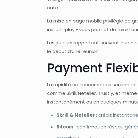
café.
La mise en page mobile privilégie de gra
instant‑play » vous permet de faire to
Les joueurs rapportent souvent que ces
le début d’une réunion.
Payment Flexib
La rapidité ne concerne pas seulement l
comme Skrill, Neteller, Trustly, et m
instantanément ou en quelques minute
Skrill & Neteller :
crédit instantané
Bitcoin :
confirmation réseau géné