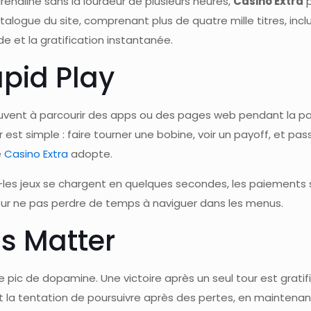
rénaline sans la lourdeur de plusieurs heures,
Casino Extra
p
atalogue du site, comprenant plus de quatre mille titres, in
e et la gratification instantanée.
apid Play
vent à parcourir des apps ou des pages web pendant la pau
est simple : faire tourner une bobine, voir un payoff, et pa
e
Casino Extra
adopte.
les jeux se chargent en quelques secondes, les paiements s
our ne pas perdre de temps à naviguer dans les menus.
s Matter
 pic de dopamine. Une victoire après un seul tour est gratifi
t la tentation de poursuivre après des pertes, en maintenant