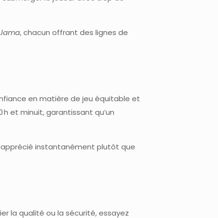
Llama
, chacun offrant des lignes de
nfiance en matière de jeu équitable et
0 h et minuit, garantissant qu’un
e apprécié instantanément plutôt que
r la qualité ou la sécurité, essayez