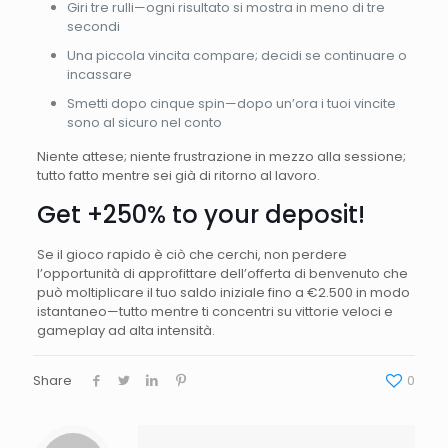
Giri tre rulli—ogni risultato si mostra in meno di tre
secondi
Una piccola vincita compare; decidi se continuare o
incassare
Smetti dopo cinque spin—dopo un’ora i tuoi vincite
sono al sicuro nel conto
Niente attese; niente frustrazione in mezzo alla sessione;
tutto fatto mentre sei già di ritorno al lavoro.
Get +250% to your deposit!
Se il gioco rapido è ciò che cerchi, non perdere
l’opportunità di approfittare dell’offerta di benvenuto che
può moltiplicare il tuo saldo iniziale fino a €2.500 in modo
istantaneo—tutto mentre ti concentri su vittorie veloci e
gameplay ad alta intensità.
Share
0