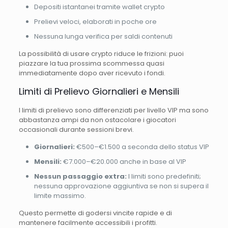
Depositi istantanei tramite wallet crypto
Prelievi veloci, elaborati in poche ore
Nessuna lunga verifica per saldi contenuti
La possibilità di usare crypto riduce le frizioni: puoi
piazzare la tua prossima scommessa quasi
immediatamente dopo aver ricevuto i fondi.
Limiti di Prelievo Giornalieri e Mensili
I limiti di prelievo sono differenziati per livello VIP ma sono
abbastanza ampi da non ostacolare i giocatori
occasionali durante sessioni brevi.
Giornalieri:
€500–€1.500 a seconda dello status VIP
Mensili:
€7.000–€20.000 anche in base al VIP
Nessun passaggio extra:
I limiti sono predefiniti;
nessuna approvazione aggiuntiva se non si supera il
limite massimo.
Questo permette di godersi vincite rapide e di
mantenere facilmente accessibili i profitti.