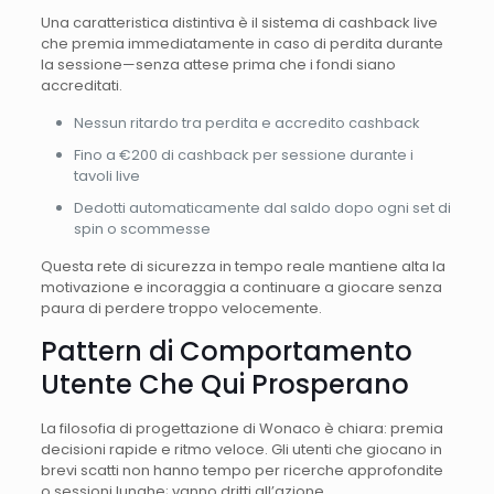
Una caratteristica distintiva è il sistema di cashback live
che premia immediatamente in caso di perdita durante
la sessione—senza attese prima che i fondi siano
accreditati.
Nessun ritardo tra perdita e accredito cashback
Fino a €200 di cashback per sessione durante i
tavoli live
Dedotti automaticamente dal saldo dopo ogni set di
spin o scommesse
Questa rete di sicurezza in tempo reale mantiene alta la
motivazione e incoraggia a continuare a giocare senza
paura di perdere troppo velocemente.
Pattern di Comportamento
Utente Che Qui Prosperano
La filosofia di progettazione di Wonaco è chiara: premia
decisioni rapide e ritmo veloce. Gli utenti che giocano in
brevi scatti non hanno tempo per ricerche approfondite
o sessioni lunghe; vanno dritti all’azione.