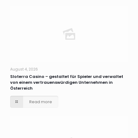
August 4, 2026
Sloterra Casino – gestaltet für Spieler und verwaltet
von einem vertrauenswürdigen Unternehmen in
Österreich
Read more