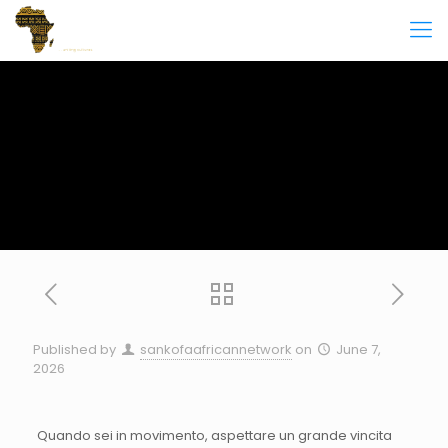
Published by
sankofaafricannetwork
on
June 7,
2026
Quando sei in movimento, aspettare un grande vincita