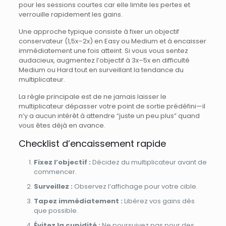
pour les sessions courtes car elle limite les pertes et
verrouille rapidement les gains.
Une approche typique consiste à fixer un objectif
conservateur (1,5x–2x) en Easy ou Medium et à encaisser
immédiatement une fois atteint. Si vous vous sentez
audacieux, augmentez l’objectif à 3x–5x en difficulté
Medium ou Hard tout en surveillant la tendance du
multiplicateur.
La règle principale est de ne jamais laisser le
multiplicateur dépasser votre point de sortie prédéfini—il
n’y a aucun intérêt à attendre “juste un peu plus” quand
vous êtes déjà en avance.
Checklist d’encaissement rapide
Fixez l’objectif :
Décidez du multiplicateur avant de
commencer.
Surveillez :
Observez l’affichage pour votre cible.
Tapez immédiatement :
Libérez vos gains dès
que possible.
Évitez la cupidité :
Ne poursuivez pas pour des