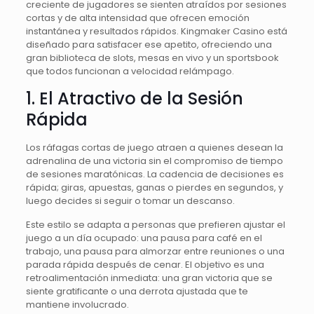
creciente de jugadores se sienten atraídos por sesiones
cortas y de alta intensidad que ofrecen emoción
instantánea y resultados rápidos. Kingmaker Casino está
diseñado para satisfacer ese apetito, ofreciendo una
gran biblioteca de slots, mesas en vivo y un sportsbook
que todos funcionan a velocidad relámpago.
1. El Atractivo de la Sesión
Rápida
Los ráfagas cortas de juego atraen a quienes desean la
adrenalina de una victoria sin el compromiso de tiempo
de sesiones maratónicas. La cadencia de decisiones es
rápida; giras, apuestas, ganas o pierdes en segundos, y
luego decides si seguir o tomar un descanso.
Este estilo se adapta a personas que prefieren ajustar el
juego a un día ocupado: una pausa para café en el
trabajo, una pausa para almorzar entre reuniones o una
parada rápida después de cenar. El objetivo es una
retroalimentación inmediata: una gran victoria que se
siente gratificante o una derrota ajustada que te
mantiene involucrado.