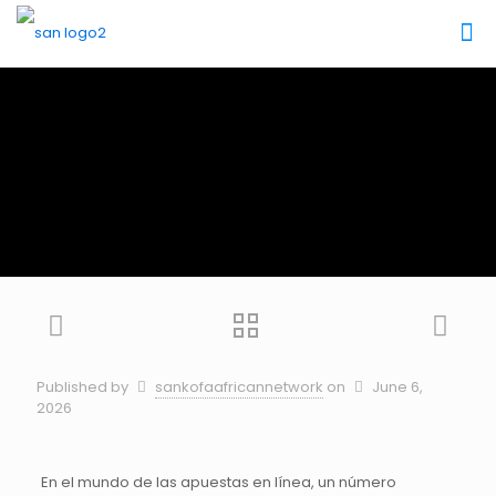
Published by
sankofaafricannetwork
on
June 6,
2026
En el mundo de las apuestas en línea, un número