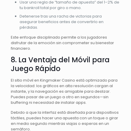
Usar una regla de “tamaño de apuesta” del 1–2% de
tu bankroll total por giro o mano.
Detenerse tras una racha de victorias para
asegurar beneficios antes de convertirlo en
pérdidas.
Este enfoque disciplinado permite a los jugadores
disfrutar de la emoción sin comprometer su bienestar
financiero.
8. La Ventaja del Móvil para
Juego Rápido
El sitio móvil en Kingmaker Casino está optimizado para
la velocidad: los gráficos en alta resolución cargan al
instante, y la navegación es amigable para deslizar.
Puedes pasar de un juego a otro en segundos—sin
buffering ni necesidad de instalar apps.
Debido a que la interfaz está diseñada para dispositivos
táctiles, puedes hacer una apuesta con un toque o girar
en medio segundo mientras viajas o esperas en un
semáforo.