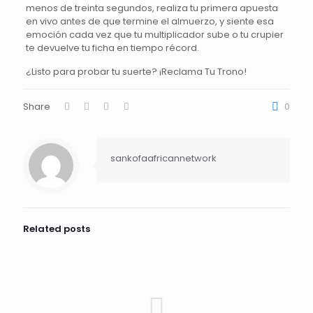
menos de treinta segundos, realiza tu primera apuesta
en vivo antes de que termine el almuerzo, y siente esa
emoción cada vez que tu multiplicador sube o tu crupier
te devuelve tu ficha en tiempo récord.
¿Listo para probar tu suerte? ¡Reclama Tu Trono!
Share
0
sankofaafricannetwork
Related posts