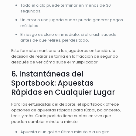
Todo el ciclo puede terminar en menos de 30
segundos.
Un error o una jugada audaz puede generar pagos
múltiples.
El riesgo es claro e inmediato: si el crash sucede
antes de que retires, pierdes todo.
Este formato mantiene a los jugadores en tensión; la
decisión de retirar se toma en la fracción de segundo
después de ver cómo sube el multiplicador.
6. Instantáneas del
Sportsbook: Apuestas
Rápidas en Cualquier Lugar
Para los entusiastas del deporte, el sportsbook ofrece
opciones de apuestas rápidas para fútbol, baloncesto,
tenis y más. Cada partido tiene cuotas en vivo que
pueden cambiar minuto a minuto.
Apuesta a un gol de último minuto o a un giro