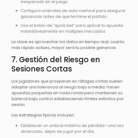
inesperado en el juego.
Configura umbrales de auto‑cashout para asegurar
ganancias antes de que termine el partido.
Usa el botón de “quick bet” para aplicar tu apuesta
instantáneamente en múltiples mercados.
La clave es aprovechar los datos en tiempo real; cuanto
más rápido actúes, mayor será tu posible ganancia.
7. Gestión del Riesgo en
Sesiones Cortas
Los jugadores que prosperan en ráfagas cortas suelen
adoptar una tolerancia al riesgo baja a media: hacen
apuestas pequeñas en cada ronda pero mantienen su
bankroll bajo control estableciendo límites estrictos por
sesión.
Las estrategias típicas incluyen:
Establecer un umbral máximo de pérdida—una vez
alcanzado, dejas de jugar por el día.